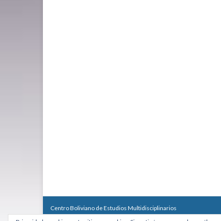
Centro Boliviano de Estudios Multidisciplinarios
Calle Macario Pinilla # 2588 esq. Av. Arce, Edificio Arcadia, Mezzan