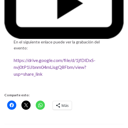
En el siguiente enlace puede ver la grabación del
evento:
https://drive.google.com/file/d/1jfDlDxS-
nvj0tP1iJbnm04mLisgQ8Fbm/view?
usp=share_link
Comparte esto:
Más