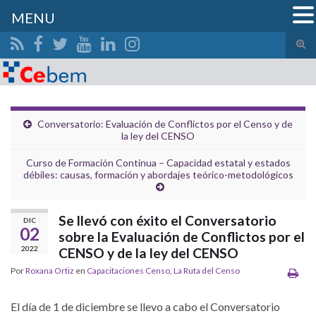
MENU
Alte
el
Search for:
form
de
bús
Conversatorio: Evaluación de Conflictos por el Censo y de
la ley del CENSO
Curso de Formación Continua – Capacidad estatal y estados
débiles: causas, formación y abordajes teórico-metodológicos
Se llevó con éxito el Conversatorio
DIC
02
sobre la Evaluación de Conflictos por el
2022
CENSO y de la ley del CENSO
Por
Roxana Ortiz
en
Capacitaciones Censo
,
La Ruta del Censo
El día de 1 de diciembre se llevo a cabo el Conversatorio