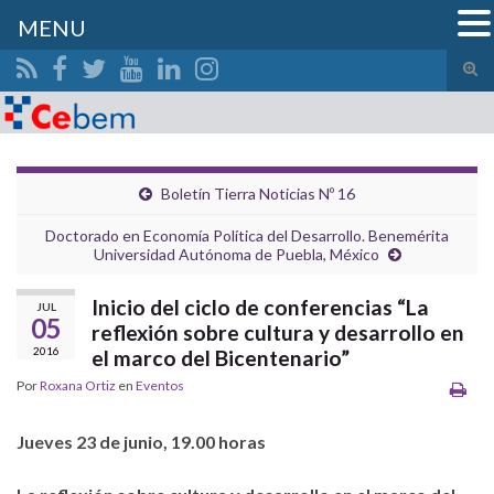
MENU
Alte
el
Search for:
form
de
bús
Boletín Tierra Noticias Nº 16
Doctorado en Economía Política del Desarrollo. Benemérita
Universidad Autónoma de Puebla, México
Inicio del ciclo de conferencias “La
JUL
05
reflexión sobre cultura y desarrollo en
2016
el marco del Bicentenario”
Por
Roxana Ortiz
en
Eventos
Jueves 23 de junio, 19.00 horas