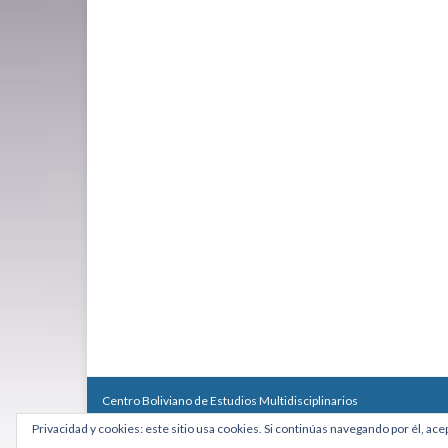
Centro Boliviano de Estudios Multidisciplinarios
Calle Macario Pinilla # 2588 esq. Av. Arce, Edificio Arcadia, Mezzan
Privacidad y cookies: este sitio usa cookies. Si continúas navegando por él, ace
Teléfono: +591 2431818 - Celular: +591 73027636