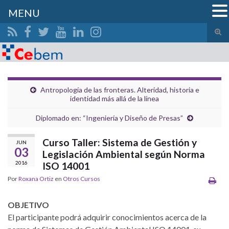
MENU
Alte
el
Search for:
form
de
bús
Antropología de las fronteras. Alteridad, historia e
identidad más allá de la línea
Diplomado en: “Ingeniería y Diseño de Presas”
Curso Taller: Sistema de Gestión y
JUN
03
Legislación Ambiental según Norma
2016
ISO 14001
Por
Roxana Ortiz
en
Otros Cursos
OBJETIVO
El participante podrá adquirir conocimientos acerca de la