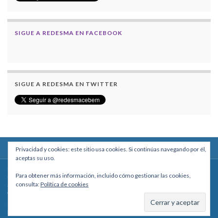
SIGUE A REDESMA EN FACEBOOK
SIGUE A REDESMA EN TWITTER
Privacidad y cookies: este sitio usa cookies. Si continúas navegando por él,
aceptas su uso.
Centro Boliviano de Estudios Multidisciplinarios
Para obtener más información, incluido cómo gestionar las cookies,
Calle Macario Pinilla # 2588 esq. Av. Arce, Edificio Arcadia, Mezzanine, Of. 101
consulta:
Política de cookies
- La Paz, Bolivia
Teléfono: +591 2431818 - Celular: +591 73027636
cebem@cebem.org
Hecho con
por
Graphene Themes
.