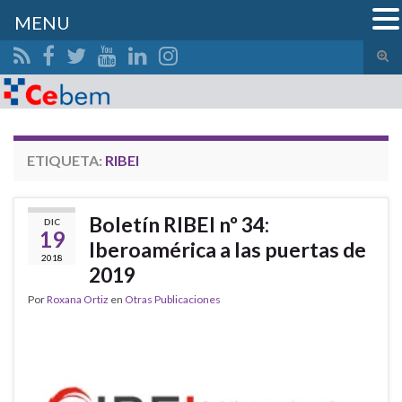
MENU
Alte
el
Search for:
form
de
bús
ETIQUETA:
RIBEI
Boletín RIBEI nº 34:
DIC
19
Iberoamérica a las puertas de
2018
2019
Por
Roxana Ortiz
en
Otras Publicaciones