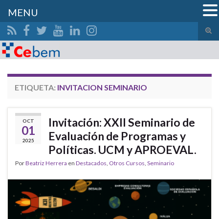
MENU
Alte
el
Search for:
form
de
bús
ETIQUETA:
INVITACION SEMINARIO
Invitación: XXII Seminario de
OCT
01
Evaluación de Programas y
2025
Políticas. UCM y APROEVAL.
Por
Beatriz Herrera
en
Destacados
,
Otros Cursos
,
Seminario