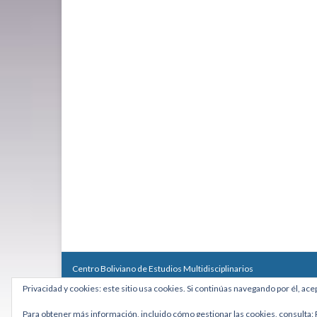
Centro Boliviano de Estudios Multidisciplinarios
Calle Macario Pinilla # 2588 esq. Av. Arce, Edificio Arcadia, Mezzan
Privacidad y cookies: este sitio usa cookies. Si continúas navegando por él, ace
Teléfono: +591 2431818 - Celular: +591 73027636
cebem@cebem.org
Para obtener más información, incluido cómo gestionar las cookies, consulta: