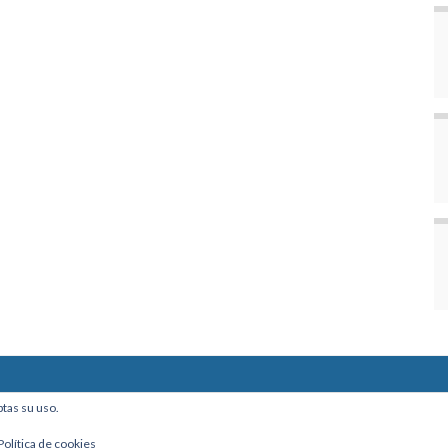
ine, Of. 101 - La Paz, Bolivia
ptas su uso.
Política de cookies