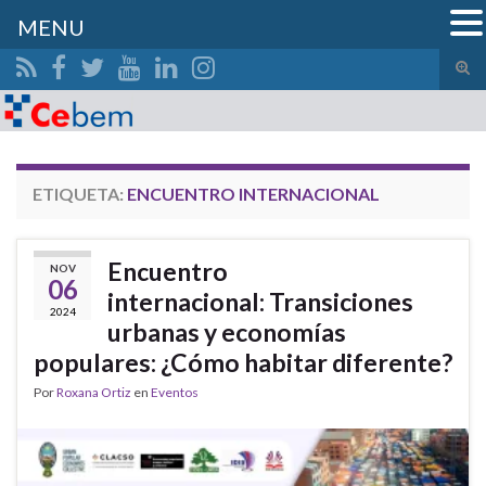
MENU
Alte
el
Search for:
form
de
bús
ETIQUETA:
ENCUENTRO INTERNACIONAL
Encuentro
NOV
06
internacional: Transiciones
2024
urbanas y economías
populares: ¿Cómo habitar diferente?
Por
Roxana Ortiz
en
Eventos