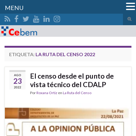
MENU
Alte
el
Search for:
form
de
bús
ETIQUETA:
LA RUTA DEL CENSO 2022
El censo desde el punto de
AGO
23
vista técnico del CDALP
2022
Por
Roxana Ortiz
en
La Ruta del Censo