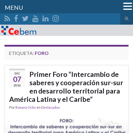
MENU
Alte
el
Search for:
form
de
bús
ETIQUETA:
FORO
Primer Foro “Intercambio de
DIC
07
saberes y cooperación sur-sur
2016
en desarrollo territorial para
América Latina y el Caribe”
Por
Roxana Ortiz
en
Destacados