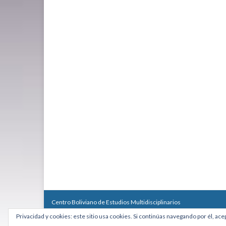
Centro Boliviano de Estudios Multidisciplinarios
Calle Macario Pinilla # 2588 esq. Av. Arce, Edificio Arcadia, Mezzan
Privacidad y cookies: este sitio usa cookies. Si continúas navegando por él, ace
Teléfono: +591 2431818 - Celular: +591 73027636