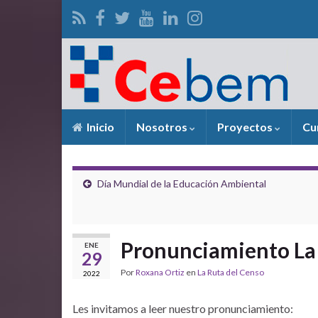
Inicio
Nosotros
Proyectos
Cu
Día Mundial de la Educación Ambiental
Pronunciamiento La 
ENE
29
Por
Roxana Ortiz
en
La Ruta del Censo
2022
Les invitamos a leer nuestro pronunciamiento: