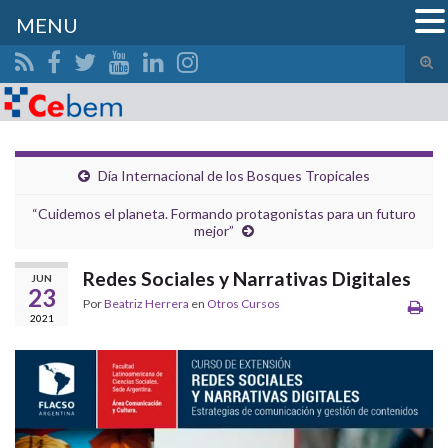
MENU
Alte
el
Search for:
form
de
bús
Día Internacional de los Bosques Tropicales
“Cuidemos el planeta. Formando protagonistas para un futuro
mejor”
Redes Sociales y Narrativas Digitales
JUN
23
Por
Beatriz Herrera
en
Otros Cursos
2021