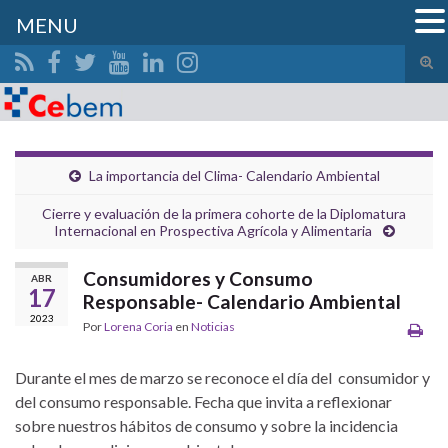
MENU
Alte
el
Search for:
form
de
bús
La importancia del Clima- Calendario Ambiental
Cierre y evaluación de la primera cohorte de la Diplomatura
Internacional en Prospectiva Agrícola y Alimentaria
Consumidores y Consumo
ABR
17
Responsable- Calendario Ambiental
2023
Por
Lorena Coria
en
Noticias
Durante el mes de marzo se reconoce el día del consumidor y
del consumo responsable. Fecha que invita a reflexionar
sobre nuestros hábitos de consumo y sobre la incidencia