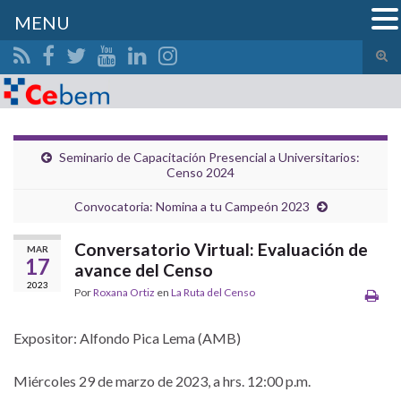
MENU
Alte
el
Search for:
form
de
bús
Seminario de Capacitación Presencial a Universitarios:
Censo 2024
Convocatoria: Nomina a tu Campeón 2023
Conversatorio Virtual: Evaluación de
MAR
17
avance del Censo
2023
Por
Roxana Ortiz
en
La Ruta del Censo
Expositor: Alfondo Pica Lema (AMB)
Miércoles 29 de marzo de 2023, a hrs. 12:00 p.m.