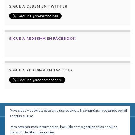
SIGUE A CEBEM EN TWITTER
SIGUE A REDESMA EN FACEBOOK
SIGUE A REDESMA EN TWITTER
Privacidad y cookies: este sitio usa cookies. Si continúas navegando por él,
aceptas su uso.
Centro Boliviano de Estudios Multidisciplinarios
Para obtener más información, incluido cómo gestionar las cookies,
Calle Macario Pinilla # 2588 esq. Av. Arce, Edificio Arcadia, Mezzanine, Of. 101
consulta:
Política de cookies
- La Paz, Bolivia