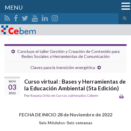
MENU
Alte
el
Search for:
form
de
bús
Concluye el taller Gestión y Creación de Contenido para
Redes Sociales y Herramientas de Comunicación
Claves para la transición energética
Curso virtual : Bases y Herramientas de
NOV
03
la Educación Ambiental (5ta Edición)
2022
Por
Roxana Ortiz
en
Cursos culminados Cebem
FECHA DE INICIO 28 de Noviembre de 2022
Seis Módulos-Seis semanas