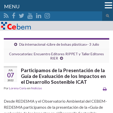
MENU
Alte
el
Search for:
form
de
bús
Día internacional «Libre de bolsas plásticas»- 3 Julio
Convocatorias: Encuentro Editores RIPPET y Taller Editores
RIER
Participamos de la Presentación de la
JUL
07
Guía de Evaluación de los Impactos en
2022
el Desarrollo Sostenible ICAT
Por
Lorena Coria
en
Noticias
Desde REDESMA y el Observatorio Ambiental del CEBEM-
REDESMA participamos de la presentación de la «Guía de