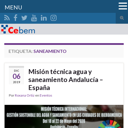
MENU
Alte
el
Search for:
form
de
bús
ETIQUETA:
SANEAMIENTO
Misión técnica agua y
DIC
06
saneamiento Andalucía –
2019
España
Por
Roxana Ortiz
en
Eventos