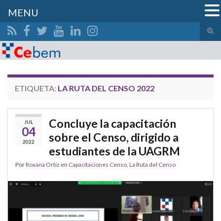
MENU
Alte
el
Search for:
form
de
bús
ETIQUETA:
LA RUTA DEL CENSO 2022
Concluye la capacitación
JUL
04
sobre el Censo, dirigido a
2022
estudiantes de la UAGRM
Por
Roxana Ortiz
en
Capacitaciones Censo
,
La Ruta del Censo