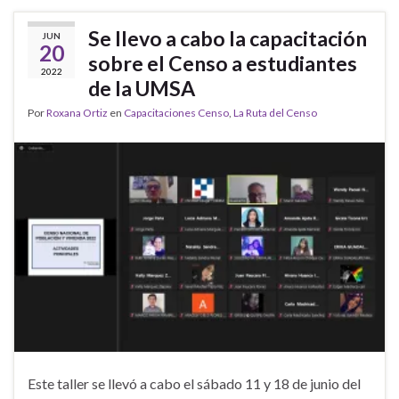
Se llevo a cabo la capacitación
JUN
20
sobre el Censo a estudiantes
2022
de la UMSA
Por
Roxana Ortiz
en
Capacitaciones Censo
,
La Ruta del Censo
Este taller se llevó a cabo el sábado 11 y 18 de junio del