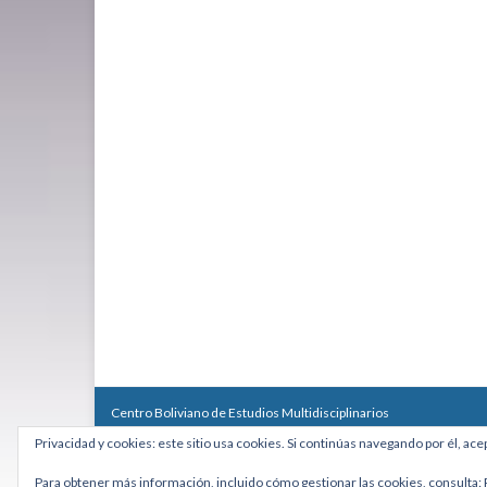
Centro Boliviano de Estudios Multidisciplinarios
Calle Macario Pinilla # 2588 esq. Av. Arce, Edificio Arcadia, Mezzan
Privacidad y cookies: este sitio usa cookies. Si continúas navegando por él, ace
Teléfono: +591 2431818 - Celular: +591 73027636
cebem@cebem.org
Para obtener más información, incluido cómo gestionar las cookies, consulta: