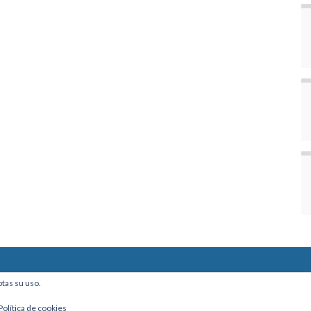
ine, Of. 101 - La Paz, Bolivia
ptas su uso.
Política de cookies