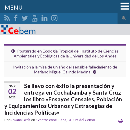
MENU
Alte
el
Search for:
form
de
bús
Postgrado en Ecología Tropical del Instituto de Ciencias
Ambientales y Ecológicas de la Universidad de Los Andes
Invitación a la misa de un año del sensible fallecimiento de
Mariano Miguel Galindo Medina
Se llevo con éxito la presentación y
NOV
02
entrega en Cochabamba y Santa Cruz
2023
los libro «Ensayos Censales, Población
y Equipamientos Urbanos y Estrategias de
Incidencias Políticas»
Por
Roxana Ortiz
en
Eventos concluidos
,
La Ruta del Censo