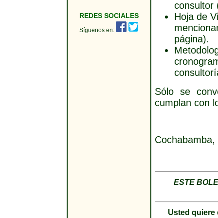
consultor
Hoja de V
REDES SOCIALES
mencionan
Síguenos en:
página).
Metodolog
cronograma
consultor
Sólo se conv
cumplan con lo
Cochabamba, 4
ESTE BOLE
Usted quiere 