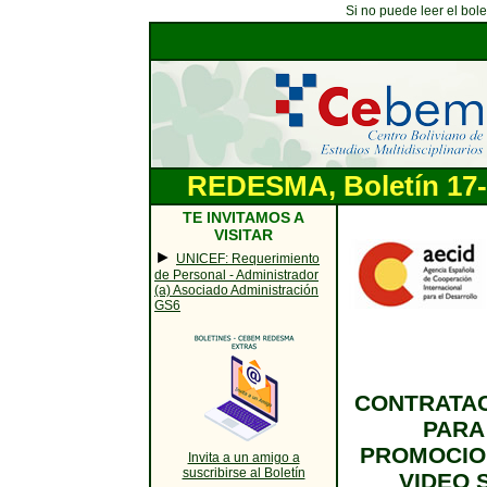
Si no puede leer el bol
REDESMA, Boletín 17-1
TE INVITAMOS A
VISITAR
►
UNICEF: Requerimiento
de Personal - Administrador
(a) Asociado Administración
GS6
CONTRATAC
PARA
PROMOCION
Invita a un amigo a
suscribirse al Boletín
VIDEO 