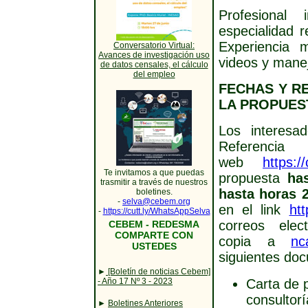
Profesional
especialidad r
Experiencia 
Conversatorio Virtual:
Avances de investigación uso
videos y mane
de datos censales, el cálculo
del empleo
FECHAS Y R
LA PROPUES
Los interesa
Referenc
web
https:/
Te invitamos a que puedas
propuesta
has
trasmitir a través de nuestros
hasta horas 2
boletines.
-
selva@cebem.org
en el link
htt
-
https://cutt.ly/WhatsAppSelva
correos elec
CEBEM - REDESMA
COMPARTE CON
copia a
nc
USTEDES
siguientes do
►
[Boletín de noticias Cebem]
- Año 17 Nº 3 - 2023
Carta de p
consultorí
►
Boletines Anteriores