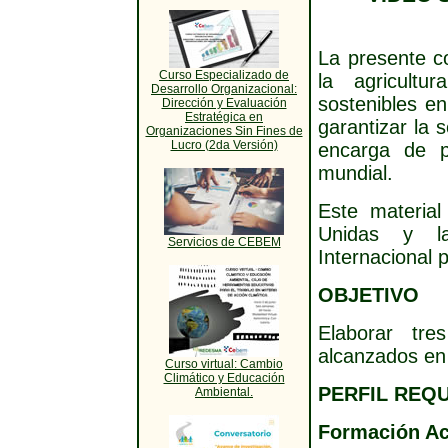
La presente c
Curso Especializado de
la agricultu
Desarrollo Organizacional:
sostenibles en
Dirección y Evaluación
Estratégica en
garantizar la 
Organizaciones Sin Fines de
Lucro (2da Versión)
encarga de p
mundial.
Este materia
Unidas y l
Servicios de CEBEM
Internacional p
OBJETIVO
Elaborar tre
alcanzados en 
Curso virtual: Cambio
Climático y Educación
PERFIL REQ
Ambiental.
Formación Ac