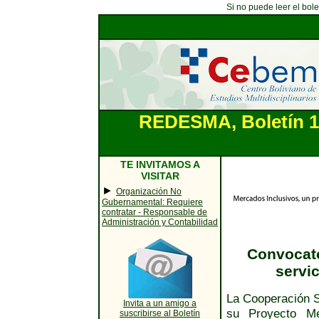
Si no puede leer el bol
REDESMA, Boletín 15
TE INVITAMOS A
VISITAR
►
Organización No
Gubernamental: Requiere
contratar - Responsable de
Administración y Contabilidad
Convocato
servic
La Cooperación S
Invita a un amigo a
su Proyecto Me
suscribirse al Boletín