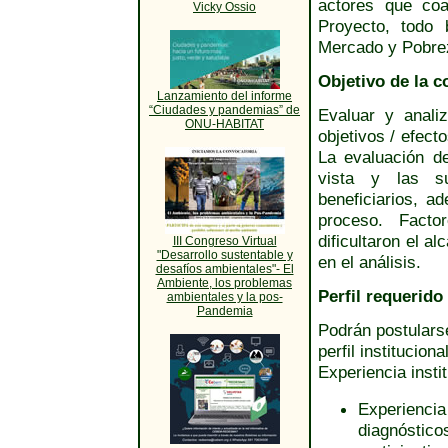
actores que coa
Vicky Ossio
Proyecto, todo 
Mercado y Pobrez
Objetivo de la c
Lanzamiento del informe
“Ciudades y pandemias” de
Evaluar y anali
ONU-HABITAT
objetivos / efect
La evaluación d
vista y las su
beneficiarios, a
proceso. Facto
dificultaron el a
III Congreso Virtual
"Desarrollo sustentable y
en el análisis.
desafíos ambientales"- El
Ambiente, los problemas
Perfil requerido
ambientales y la pos-
Pandemia
Podrán postulars
perfil institucion
Experiencia instit
Experiencia
diagnóstico