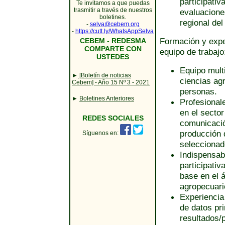
participativ
Te invitamos a que puedas
trasmitir a través de nuestros
evaluacione
boletines.
regional de
-
selva@cebem.org
-
https://cutt.ly/WhatsAppSelva
Formación y expe
CEBEM - REDESMA
COMPARTE CON
equipo de trabajo
USTEDES
Equipo multi
►
[Boletín de noticias
ciencias ag
Cebem] - Año 15 Nº 3 - 2021
personas.
►
Boletines Anteriores
Profesional
en el sector
REDES SOCIALES
comunicació
producción d
Síguenos en:
seleccionad
Indispensab
participativ
base en el á
agropecuar
Experiencia
de datos pr
resultados/