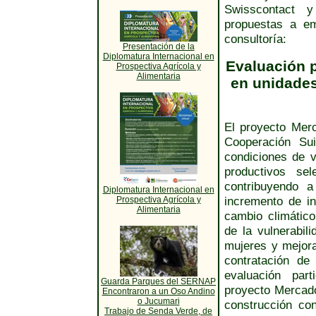
Swisscontact 
propuestas a e
consultoría:
Presentación de la
Diplomatura Internacional en
Evaluación p
Prospectiva Agrícola y
Alimentaria
en unidades
El proyecto Mer
Cooperación Sui
condiciones de v
productivos sel
contribuyendo a
Diplomatura Internacional en
incremento de in
Prospectiva Agrícola y
Alimentaria
cambio climático
de la vulnerabil
mujeres y mejora 
contratación de
evaluación part
Guarda Parques del SERNAP
proyecto Mercado
Encontraron a un Oso Andino
o Jucumari
construcción con
Trabajo de Senda Verde, de