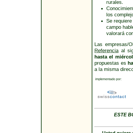
rurales.
Conocimient
los complejo
Se requiere
campo hable
valorará co
Las empresas/ON
Referencia
al sig
hasta el miércol
propuestas es
ha
a la misma direcc
implementado por:
ESTE B