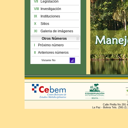
VII
Legislación
VIII
Investigación
IX
Instituciones
X
Sitios
XI
Galeria de imágenes
Otros Números
I
Próximo número
II
Anteriores números
Vistante No
Calle Pinilla No 291 
La Paz - Bolivia Tels. (591-2