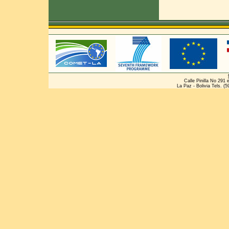
Calle Pinilla No 291 
La Paz - Bolivia Tels. (