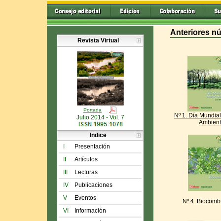
Anteriores n
Revista Virtual
Portada
Nº 1. Día Mundia
Julio 2014 - Vol. 7
Ambien
Indice
I
Presentación
II
Artículos
III
Lecturas
IV
Publicaciones
V
Eventos
Nº 4. Biocomb
VI
Información