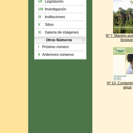
VII
Legislación
VIII
Investigación
IX
Instituciones
X
Sitios
XI
Galeria de imágenes
Nº 7. Manejo sos
bosque
Otros Números
I
Próximo número
II
Anteriores números
Nº 10. Contamin
agua