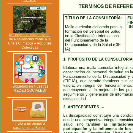
CEBEM
TERMINOS DE REFER
TÍTULO DE LA CONSULTORÍA:
FU
FI
Malla curricular elaborado para la
UN
formación del personal de Salud
III Congreso Internacional
en la Clasificación Internacional
de Resiliencias frente a la
del Funcionamiento de la
Crisis Climática – Acciones
Discapacidad y de la Salud (CIF-
Colectivas
IA)
1. PROPÓSITO DE LA CONSULTORÍA.
Elaborar una malla curricular integral,
capacitación del personal de salud en la 
Funcionamiento de la Discapacidad y d
(CIF-IA), que permita fortalecer sus c
valoración integral del funcionamiento
¡Síguenos en Nuestras
contribuyendo a la mejora de los proce
REDES SOCIALES!
seguimiento y generación de informació
discapacidad.
2. ANTECEDENTES. –
La discapacidad constituye una condici
desde una perspectiva integral, conside
Invita a un amigo a
salud, sino también las
limitacione
suscribirse al Boletín
participación y la influencia de los