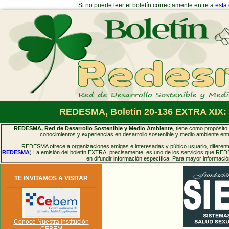
Si no puede leer el boletín correctamente entre a
esta
REDESMA, Boletín 20-136 EXTRA XIX: 
REDESMA, Red de Desarrollo Sostenible y Medio Ambiente
, tiene como propósito 
conocimientos y experiencias en desarrollo sostenible y medio ambiente entr
REDESMA ofrece a organizaciones amigas e interesadas y púbico usuario, diferentes
REDESMA
).La emisión del boletín EXTRA, precisamente, es uno de los servicios que RED
en difundir información específica. Para mayor informaci
TE INVITAMOS A VISITAR
Conoce Nuestra Institución