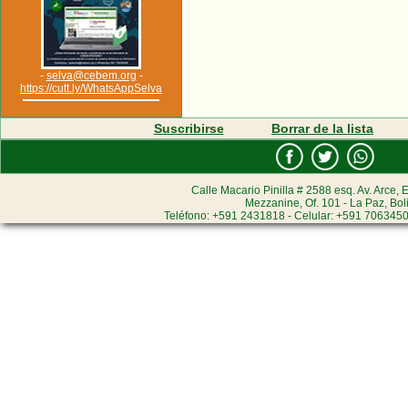
-
selva@cebem.org
-
https://cutt.ly/WhatsAppSelva
Suscribirse
Borrar de la lista
Calle Macario Pinilla # 2588 esq. Av. Arce, E
Mezzanine, Of. 101 - La Paz, Bol
Teléfono: +591 2431818 - Celular: +591 7063450