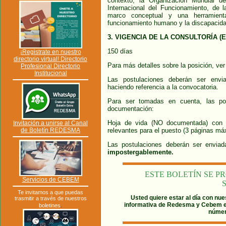
contexto, la Organización Mundial de
Internacional del Funcionamiento, de
marco conceptual y una herramienta
funcionamiento humano y la discapacida
3. VIGENCIA DE LA CONSULTORÍA (
150 días
¡Registrate en nuestro
directorio virtual! Directorio
Para más detalles sobre la posición, ver
Profesional Directorio
Institucional
Las postulaciones deberán ser envi
haciendo referencia a la convocatoria.
Para ser tomadas en cuenta, las pos
documentación:
Hoja de vida (NO documentada) con é
Invitación a unirse al Canal
de Boletín REDESMA
relevantes para el puesto (3 páginas má
Las postulaciones deberán ser envia
impostergablemente.
ESTE BOLETÍN SE 
Servicios de CEBEM
Te invitamos a que puedas
Usted quiere estar al día con nue
trasmitir a través de nuestros
.
informativa de Redesma y Cebem 
boletines
númer