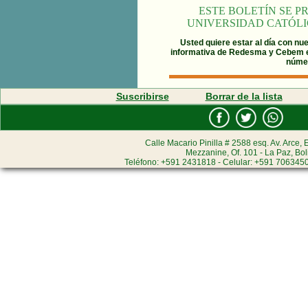
ESTE BOLETÍN SE 
UNIVERSIDAD CATÓLI
Usted quiere estar al día con nue
informativa de Redesma y Cebem
númer
Suscribirse
Borrar de la lista
Calle Macario Pinilla # 2588 esq. Av. Arce, E
Mezzanine, Of. 101 - La Paz, Bol
Teléfono: +591 2431818 - Celular: +591 7063450