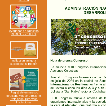
CEBEM
ADMINISTRACIÓN NAC
DESARROLL
¡Síguenos en Nuestras
REDES SOCIALES!
Nota de prensa Congreso:
Invita a un amigo a
suscribirse al Boletín
Se anuncia el III Congreso Internaciona
Acciones Colectivas
Tras el II Congreso Internacional de Res
en julio de 2024 en la ciudad de Sant
Internacional de Resiliencias frente a
se llevará a cabo los días
2, 3 y 4 de
Boliviana “San Pablo” regional Cochaba
¡Registrate en nuestro
directorio virtual! Directorio
El II Congreso reunió a actores de l
Profesional Directorio
organismos internacionales y la socieda
Institucional
la cara al planeta”
, que reafirma el c