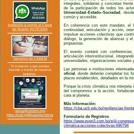
integrales, solidarias y concretas frente
de la participación de todos los act
Universidad–Estado–Sociedad
, desde
común y accesible.
Invitación a unirse al Canal
En coherencia con este mandato, el 
de Boletín REDESMA
continuidad, articulación y acción, ori
impulsar acciones colectivas que contri
diálogo, la generación de alianzas y el
propuestas.
El evento contará con conferencias
articulación interinstitucional, integran
Servicios de CEBEM
universidades, organizaciones sociales y
Te invitamos a que puedas
Las personas e instituciones interesada
trasmitir a través de nuestros
oficial
, donde deberán completar los fo
.
boletines
plazos establecidos, detallados en la m
Porque la crisis climática nos interpela
del compromiso a la acción, fortalecie
cara al planeta.
Más Información:
https://cba.ucb.edu.bo/resiliencias-frente
-
selva@cebem.org
-
https://cutt.ly/WhatsAppSelva
Formulario de Registros
https://www.even3.com.bo/e/iii-congreso-i
climatica-acciones-colectivas-690794