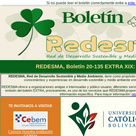
Si no puede leer el boletín correctamente entre a
esta
REDESMA, Boletín 20-135 EXTRA XIX:
REDESMA, Red de Desarrollo Sostenible y Medio Ambiente
, tiene como propósito 
conocimientos y experiencias en desarrollo sostenible y medio ambiente entr
REDESMA ofrece a organizaciones amigas e interesadas y púbico usuario, diferentes servic
emisión del boletín EXTRA, precisamente, es uno de los servicios que REDESMA proporci
información específica. Para mayor información:
re
TE INVITAMOS A VISITAR
Conoce Nuestra Institución