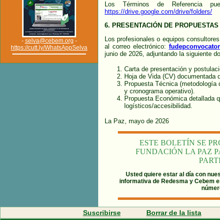
Los Términos de Referencia pued
https://drive.google.com/drive/folders/
6.
PRESENTACIÓN DE PROPUESTAS
Los profesionales o equipos consultores
-
selva@cebem.org
-
al correo electrónico:
fudepconvocato
https://cutt.ly/WhatsAppSelva
junio de 2026, adjuntando la siguiente d
Carta de presentación y postulaci
Hoja de Vida (CV) documentada de
Propuesta Técnica (metodología d
y cronograma operativo).
Propuesta Económica detallada q
logísticos/accesibilidad.
La Paz, mayo de 2026
ESTE BOLETÍN SE P
FUNDACIÓN LA PAZ P
PART
Usted quiere estar al día con nue
informativa de Redesma y Cebem 
número
Suscribirse
Borrar de la lista