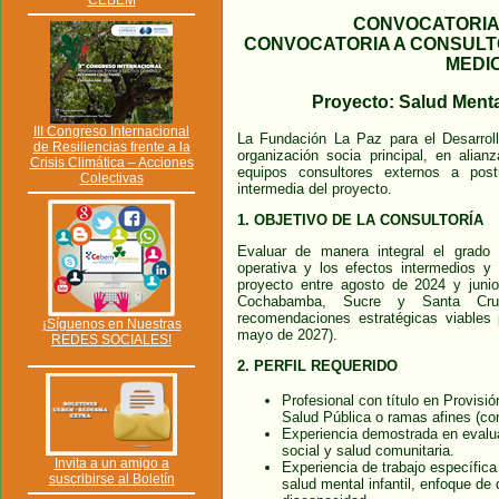
CEBEM
CONVOCATORIA
CONVOCATORIA A CONSULT
MEDI
Proyecto: Salud Mental
III Congreso Internacional
L
a Fundación La Paz para el Desarroll
de Resiliencias frente a la
organización socia principal, en alia
Crisis Climática – Acciones
equipos consultores externos a post
Colectivas
intermedia del proyecto.
1. OBJETIVO DE LA CONSULTORÍA
Evaluar de manera integral el grado 
operativa y los efectos intermedios y
proyecto entre agosto de 2024 y jun
Cochabamba, Sucre y Santa Cruz,
recomendaciones estratégicas viables 
¡Síguenos en Nuestras
mayo de 2027).
REDES SOCIALES!
2. PERFIL REQUERIDO
Profesional con título en Provisi
Salud Pública o ramas afines (co
Experiencia demostrada en evalua
social y salud comunitaria.
Invita a un amigo a
Experiencia de trabajo específica
suscribirse al Boletín
salud mental infantil, enfoque de