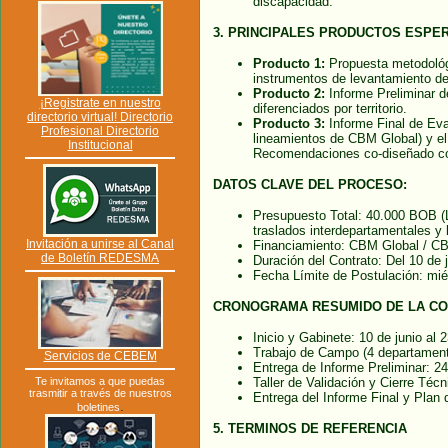
discapacidad.
3. PRINCIPALES PRODUCTOS ESPE
Producto 1:
Propuesta metodológi
instrumentos de levantamiento de
Producto 2:
Informe Preliminar d
¡Registrate en nuestro
diferenciados por territorio.
directorio virtual! Directorio
Producto 3:
Informe Final de Eva
Profesional Directorio
lineamientos de CBM Global) y e
Institucional
Recomendaciones co-diseñado co
DATOS CLAVE DEL PROCESO:
Presupuesto Total: 40.000 BOB (
traslados interdepartamentales y l
Invitación a unirse al Canal
Financiamiento: CBM Global / C
de Boletín REDESMA
Duración del Contrato: Del 10 de 
Fecha Límite de Postulación: mié
CRONOGRAMA RESUMIDO DE LA CO
Inicio y Gabinete: 10 de junio al 2
Trabajo de Campo (4 departamentos
Servicios de CEBEM
Entrega de Informe Preliminar: 24 
Te invitamos a que puedas
Taller de Validación y Cierre Téc
trasmitir a través de nuestros
Entrega del Informe Final y Plan 
.
boletines
5. TERMINOS DE REFERENCIA