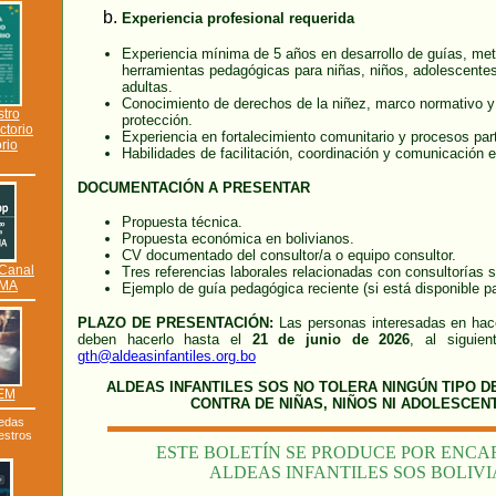
Experiencia profesional requerida
Experiencia mínima de 5 años en desarrollo de guías, me
herramientas pedagógicas para niñas, niños, adolescente
adultas.
Conocimiento de derechos de la niñez, marco normativo y
stro
protección.
ectorio
Experiencia en fortalecimiento comunitario y procesos part
rio
Habilidades de facilitación, coordinación y comunicación e
DOCUMENTACIÓN A PRESENTAR
Propuesta técnica.
Propuesta económica en bolivianos.
CV documentado del consultor/a o equipo consultor.
 Canal
Tres referencias laborales relacionadas con consultorías s
SMA
Ejemplo de guía pedagógica reciente (si está disponible pa
PLAZO DE PRESENTACIÓN:
Las personas interesadas en hace
deben hacerlo hasta el
21 de junio de 2026
, al siguien
gth@aldeasinfantiles.org.bo
ALDEAS INFANTILES SOS NO TOLERA NINGÚN TIPO D
BEM
CONTRA DE NIÑAS, NIÑOS NI ADOLESCEN
uedas
estros
ESTE BOLETÍN SE PRODUCE POR ENCA
ALDEAS INFANTILES SOS BOLIVI