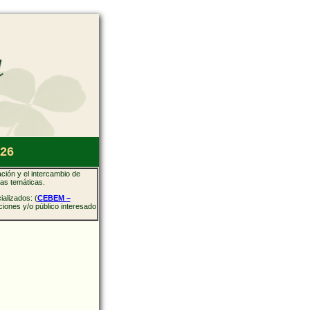
026
ación y el intercambio de
tas temáticas.
alizados: (
CEBEM –
iones y/o público interesado
A