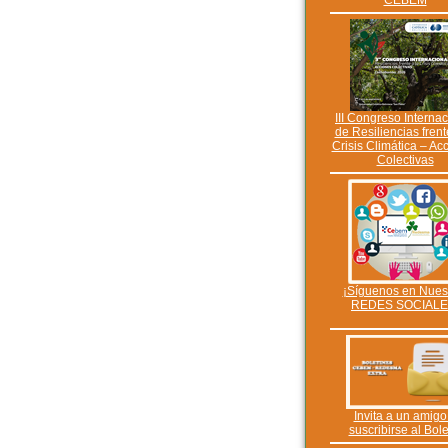
CEBEM
III Congreso Interna
de Resiliencias frent
Crisis Climática – Ac
Colectivas
¡Síguenos en Nues
REDES SOCIALE
Invita a un amigo
suscribirse al Bole