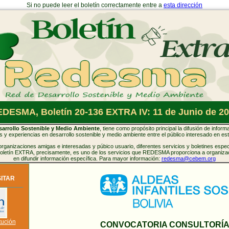
Si no puede leer el boletín correctamente entre a
esta dirección
DESMA, Boletín 20-136 EXTRA IV: 11 de Junio de 2
rrollo Sostenible y Medio Ambiente
, tiene como propósito principal la difusión de inform
 y experiencias en desarrollo sostenible y medio ambiente entre el público interesado en es
anizaciones amigas e interesadas y púbico usuario, diferentes servicios y boletines especi
 boletín EXTRA, precisamente, es uno de los servicios que REDESMA proporciona a organizac
en difundir información específica. Para mayor información:
redesma@cebem.org
SITAR
tución
CONVOCATORIA CONSULTORÍ