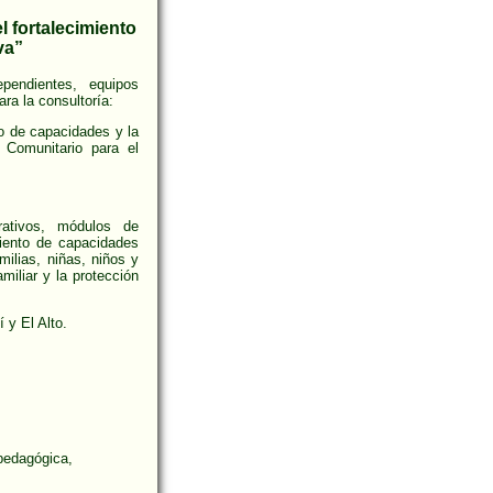
l fortalecimiento
va”
ependientes, equipos
ra la consultoría:
to de capacidades y la
 Comunitario para el
rativos, módulos de
miento de capacidades
milias, niñas, niños y
miliar y la protección
í y El Alto.
 pedagógica,