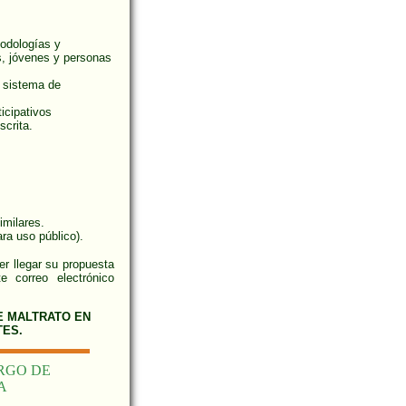
todologías y
s, jóvenes y personas
 sistema de
icipativos
scrita.
imilares.
ra uso público).
r llegar su propuesta
te correo electrónico
E MALTRATO EN
TES.
RGO DE
A