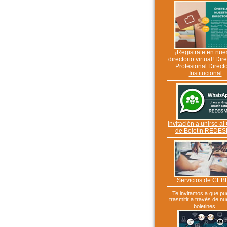
¡Registrate en nue
directorio virtual! Dir
Profesional Directo
Institucional
Invitación a unirse al
de Boletín REDE
Servicios de CE
Te invitamos a que p
trasmitir a través de nu
.
boletines