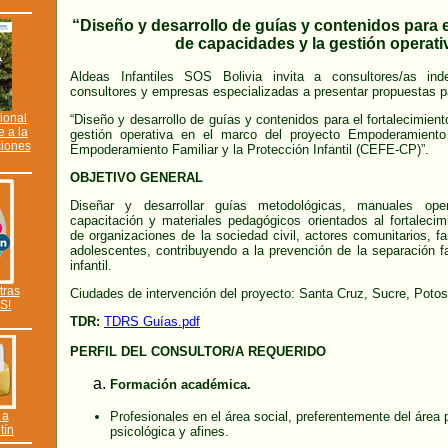
“Diseño y desarrollo de guías y contenidos para e
de capacidades y la gestión operati
Aldeas Infantiles SOS Bolivia invita a consultores/as ind
consultores y empresas especializadas a presentar propuestas pa
cional
“Diseño y desarrollo de guías y contenidos para el fortalecimien
e a la
gestión operativa en el marco del proyecto Empoderamiento
ciones
Empoderamiento Familiar y la Protección Infantil (CEFE-CP)”.
OBJETIVO GENERAL
Diseñar y desarrollar guías metodológicas, manuales ope
capacitación y materiales pedagógicos orientados al fortaleci
de organizaciones de la sociedad civil, actores comunitarios, fa
adolescentes, contribuyendo a la prevención de la separación fa
infantil.
tras
Ciudades de intervención del proyecto: Santa Cruz, Sucre, Potos
S!
TDR:
TDRS Guías.pdf
PERFIL DEL CONSULTOR/A REQUERIDO
Formación académica.
 a
Profesionales en el área social, preferentemente del área
tín
psicológica y afines.