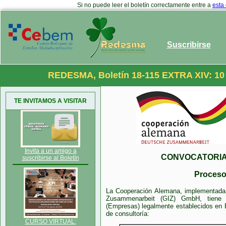
Si no puede leer el boletín correctamente entre a
esta
Suscribirse
REDESMA, Boletín 18-115 EXTRA XIV: 10
TE INVITAMOS A VISITAR
Invita a un amigo a
CONVOCATORIA
suscribirse al Boletín
Proceso
La Cooperación Alemana, implementada p
Zusammenarbeit (GIZ) GmbH, tiene 
(Empresas) legalmente establecidos en B
de consultoría:
CURSO VIRTUAL: