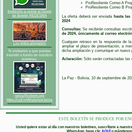
ProResiliente Correo A Pr
ProResiliente Correo B P
Invitación a unirse al Grupo
de Boletín REDESMA
La oferta deberá ser enviada
hasta las
2024
Consultas:
Se recibirán consultas escri
de 2024, únicamente al correo electró
Cualquier retraso en la respuesta de l
Los gritos ahogados
ampliar el plazo de presentación, a me
dicha ampliación y comunique un nuevo pl
Te invitamos a que puedas
trasmitir a través de nuestros
Aclaración:
Sólo serán contactadas las e
boletines.
La Paz - Bolivia, 10 de septiembre de 2
-
selva@cebem.org
-
https://cutt.ly/WhatsAppSelva
ESTE BOLETÍN SE PRODUCE POR EN
Usted quiere estar al día con nuestros boletines, suscríbete a nues
WhatsApp
, haga clic
AQUÍ
o mándenos 