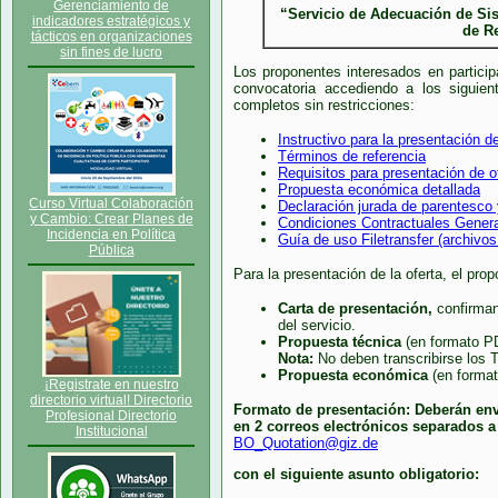
Gerenciamiento de
“Servicio de Adecuación de Sis
indicadores estratégicos y
de Re
tácticos en organizaciones
sin fines de lucro
Los proponentes interesados en partici
convocatoria accediendo a los siguie
completos sin restricciones:
Instructivo para la presentación 
Términos de referencia
Requisitos para presentación de o
Propuesta económica detallada
Curso Virtual Colaboración
Declaración jurada de parentesco 
y Cambio: Crear Planes de
Condiciones Contractuales Genera
Incidencia en Política
Guía de uso Filetransfer (archiv
Pública
Para la presentación de la oferta, el pro
Carta de presentación,
confirmand
del servicio.
Propuesta técnica
(en formato P
Nota:
No deben transcribirse los 
Propuesta económica
(en forma
¡Registrate en nuestro
directorio virtual! Directorio
Formato de presentación: Deberán env
Profesional Directorio
en 2 correos electrónicos separados a 
Institucional
BO_Quotation@giz.de
con el siguiente asunto obligatorio: