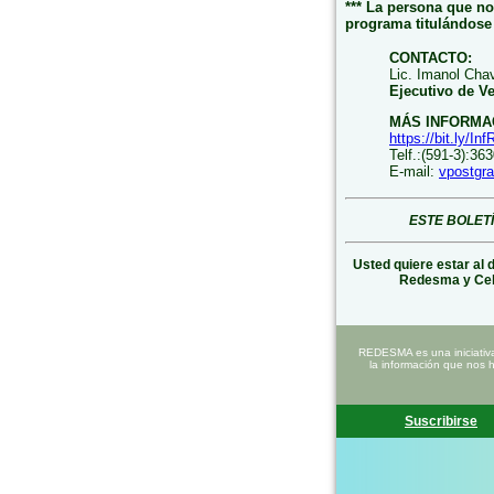
*** La persona que no 
programa titulándos
CONTACTO:
Lic. Imanol Cha
Ejecutivo de V
MÁS INFORMA
https://bit.ly/In
Telf.:(591-3):36
E-mail:
vpostgr
ESTE BOLET
Usted quiere estar al 
Redesma y Ce
REDESMA es una iniciativ
la información que nos 
Suscribirse