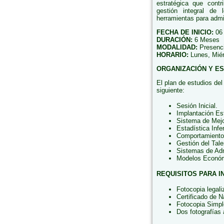
estratégica que contr
gestión integral de 
herramientas para admin
FECHA DE INICIO:
06 
DURACIÓN:
6 Meses
MODALIDAD:
Presencia
HORARIO:
Lunes, Miér
ORGANIZACIÓN Y E
El plan de estudios de
siguiente:
Sesión Inicial.
Implantación Es
Sistema de Mejo
Estadística Inf
Comportamiento 
Gestión del Ta
Sistemas de Ad
Modelos Económ
REQUISITOS PARA I
Fotocopia legal
Certificado de N
Fotocopia Simpl
Dos fotografías 