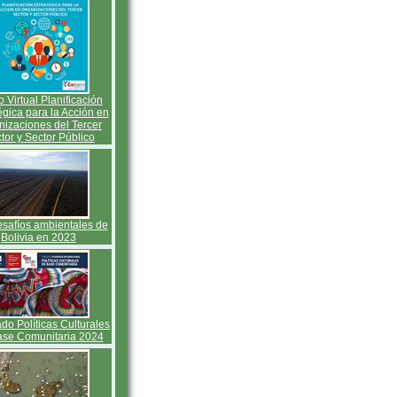
 Virtual Planificación
égica para la Acción en
nizaciones del Tercer
tor y Sector Público
esafíos ambientales de
Bolivia en 2023
do Políticas Culturales
ase Comunitaria 2024