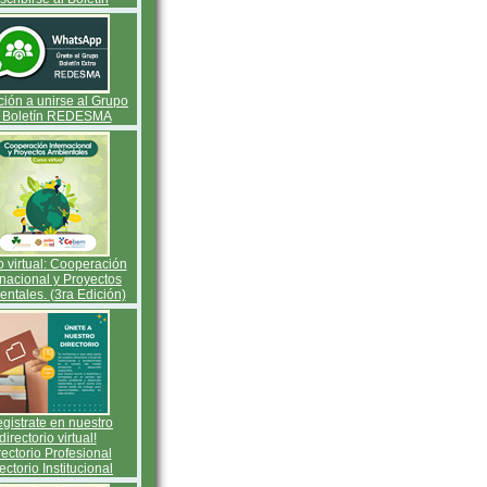
ación a unirse al Grupo
 Boletín REDESMA
 virtual: Cooperación
rnacional y Proyectos
ntales. (3ra Edición)
gistrate en nuestro
directorio virtual!
rectorio Profesional
ectorio Institucional