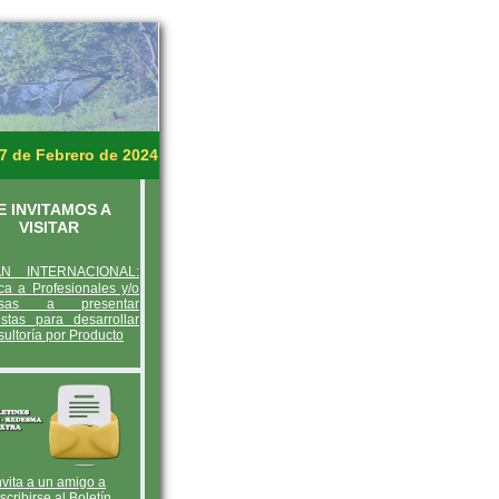
7 de Febrero de 2024
E INVITAMOS A
VISITAR
AN INTERNACIONAL:
a a Profesionales y/o
esas a presentar
stas para desarrollar
sultoría por Producto
nvita a un amigo a
scribirse al Boletín