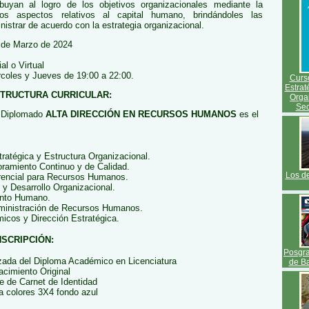
ibuyan al logro de los objetivos organizacionales mediante la
los aspectos relativos al capital humano, brindándoles las
istrar de acuerdo con la estrategia organizacional.
de Marzo de 2024
l o Virtual
coles y Jueves de 19:00 a 22:00.
Curso
Estrat
STRUCTURA CURRICULAR:
Orga
Sec
l Diplomado
ALTA DIRECCIÓN EN RECURSOS HUMANOS
es el
tratégica y Estructura Organizacional.
ramiento Continuo y de Calidad.
Los d
erencial para Recursos Humanos.
y Desarrollo Organizacional.
lento Humano.
ministración de Recursos Humanos.
icos y Dirección Estratégica.
NSCRIPCIÓN:
Posgra
izada del Diploma Académico en Licenciatura
de B
acimiento Original
e de Carnet de Identidad
a colores 3X4 fondo azul