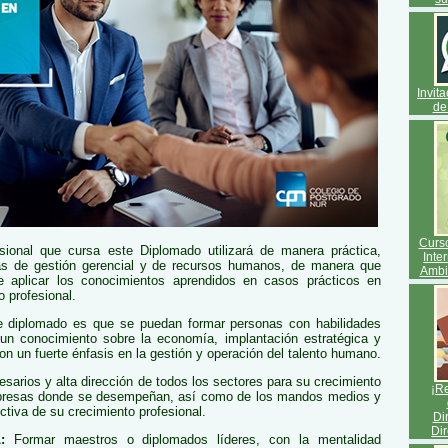
Invit
de
Curso
sional que cursa este Diplomado utilizará de manera práctica,
Inte
as de gestión gerencial y de recursos humanos, de manera que
Ambie
de aplicar los conocimientos aprendidos en casos prácticos en
o profesional.
e diplomado es que se puedan formar personas con habilidades
 un conocimiento sobre la economía, implantación estratégica y
con un fuerte énfasis en la gestión y operación del talento humano.
sarios y alta dirección de todos los sectores para su crecimiento
¡Re
mpresas donde se desempeñan, así como de los mandos medios y
ctiva de su crecimiento profesional.
Di
Dir
:
Formar maestros o diplomados líderes, con la mentalidad