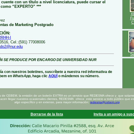
cuente con un título a nivel licenciatura, puede cursar el
e como “EXPERTO” ***
X
Fu
vez
C
entas de Marketing Postgrado
CIÓN:
fRRHH-I
30516, Cel.:(591) 77008006
ado2@nur.edu
Se
ÍN SE PRODUCE POR ENCARGO DE UNIVERSIDAD NUR
día con nuestros boletines, suscríbete a nuestra red informativa de
bem en
WhatsApp
, haga clic
AQUÍ
o mándenos su número.
a de CEBEM, la emisión de un boletín EXTRA es un servicio que REDESMA ofrece y que solamen
hacen llegar nuestros ocasionales clientes, REDESMA ofrece este servicio a todo público que est
algo específico y en extenso, para mayor información:
redesma@cebem.org
Borrarse de la lista
Invita a un amigo a susc