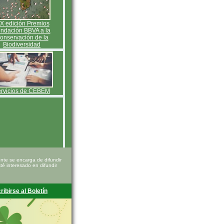
IX edición Premios
ndación BBVA a la
onservación de la
Biodiversidad
rvicios de CEBEM
te se encarga de difundir
é interesado en difundir
ribirse al Boletín