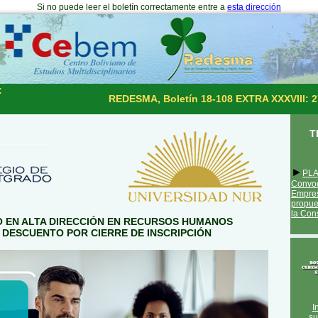
Si no puede leer el boletín correctamente entre a
esta dirección
:
REDESMA, Boletín 18-108 EXTRA XXXVIII: 2
T
►
PL
Convoc
Empr
propue
la Con
 EN ALTA DIRECCIÓN EN RECURSOS HUMANOS
 DESCUENTO POR CIERRE DE INSCRIPCIÓN
I
su