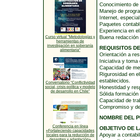
Conocimiento de 
Manejo de progra
Internet, especi
Paquetes contab
Experiencia en e
Buena redacción
Curso virtual "Metodologías y
herramientas de
investigación en soberanía
REQUISITOS D
alimentaria"
Orientación a res
Iniciativa y toma
Capacidad de mejo
Rigurosidad en e
establecidos.
Conversatorio “Conflictividad
Honestidad y res
social, crisis política y modelo
de desarrollo en Chile”
Sólida formación
Capacidad de trab
Compromiso y de
NOMBRE DEL 
Conferencia en línea
OBJETIVO DE L
«Fortaleciendo capacidades
Apoyar a contabil
locales para la reducción de
desastres y adaptación»