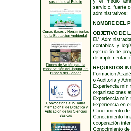
y el medio amb
suscribirse al Boletín
servicio, fuerte
administrativos:
NOMBRE DEL 
Curso: Bases y Herramientas
OBJETIVO DE L
de la Educación Ambiental
El/ Administrado
contables y logí
ejecución de pro
de implementació
Planes de Acción para la
REQUISITOS IN
conservación del Jaguar, del
Formación Académ
Bufeo y del Condor.
o Auditoria y Adm
Experiencia míni
organizaciones af
Experiencia mínim
Convocatoria al IV Taller
Experiencia en el
Internacional de Didáctica y
Conocimiento de l
Aplicación de las Ciencias
Básicas
Conocimiento fin
cooperación inter
Conocimiento de h