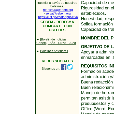
Capacidad de mejo
trasmitir a través de nuestros
boletines.
Rigurosidad en e
-
redesma@cebem.org
establecidos.
-
selva@cebem.org
-
https://cutt.ly/WhatsAppSelva
Honestidad, resp
CEBEM - REDESMA
Sólida formación
COMPARTE CON
Capacidad de tra
USTEDES
NOMBRE DEL 
►
[Boletín de noticias
Cebem] - Año 14 Nº 8 - 2020
OBJETIVO DE L
►
Boletines Anteriores
Apoyar a administ
enmarcadas en la 
REDES SOCIALES
REQUISITOS IN
Síguenos en:
Formación académ
administración y/
Buena redacción
Buen relacionami
Manejo de herram
permitan asistir 
presupuestos y 
Office (Word, Ex