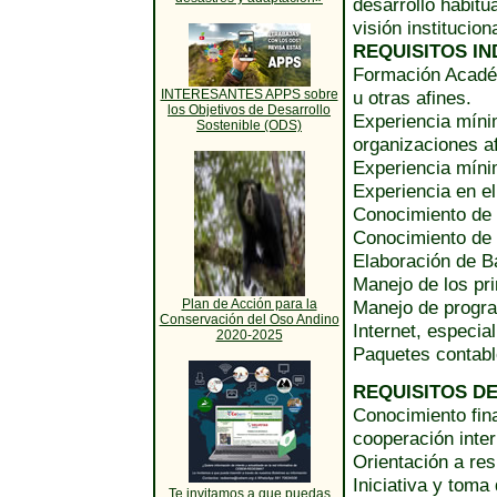
desarrollo habitu
visión institucion
REQUISITOS IN
Formación Académ
INTERESANTES APPS sobre
u otras afines.
los Objetivos de Desarrollo
Experiencia míni
Sostenible (ODS)
organizaciones af
Experiencia mínim
Experiencia en el
Conocimiento de l
Conocimiento de 
Elaboración de B
Manejo de los pr
Plan de Acción para la
Manejo de progra
Conservación del Oso Andino
Internet, especi
2020-2025
Paquetes contab
REQUISITOS D
Conocimiento fin
cooperación inter
Orientación a res
Iniciativa y toma
Te invitamos a que puedas