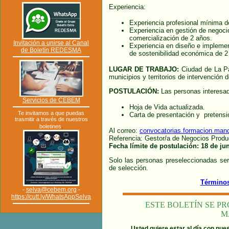
Experiencia:
Experiencia profesional mínima d
Experiencia en gestión de negoci
comercialización de 2 años.
Invitación a unirse al Canal
Experiencia en diseño e impleme
de Boletín REDESMA
de sostenibilidad económica de 2
LUGAR DE TRABAJO:
Ciudad de La Pa
municipios y territorios de intervenció
POSTULACIÓN:
Las personas interesad
Servicios de CEBEM
Hoja de Vida actualizada.
Te invitamos a que puedas
Carta de presentación y pretensió
trasmitir a través de nuestros
.
boletines
Al correo:
convocatorias.formacion.ma
Referencia: Gestor/a de Negocios Produ
Fecha límite de postulación: 18 de ju
Solo las personas preseleccionadas ser
de selección.
Términos
-
selva@cebem.org
-
https://cutt.ly/WhatsAppSelva
ESTE BOLETÍN SE P
M
Usted quiere estar al día con nue