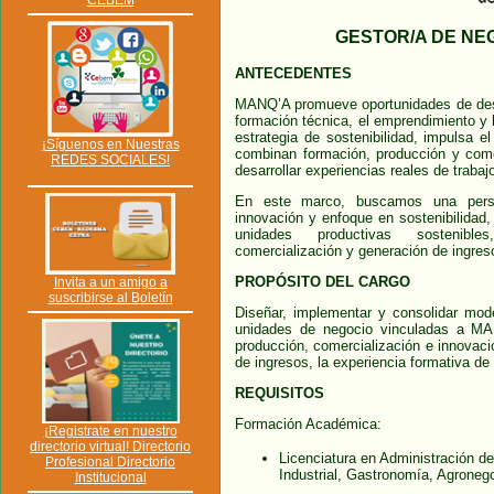
CEBEM
GESTOR/A DE NE
ANTECEDENTES
MANQ’A promueve oportunidades de desa
formación técnica, el emprendimiento y
estrategia de sostenibilidad, impulsa e
¡Síguenos en Nuestras
combinan formación, producción y comer
REDES SOCIALES!
desarrollar experiencias reales de traba
En este marco, buscamos una perso
innovación y enfoque en sostenibilidad
unidades productivas sostenibles
comercialización y generación de ingres
PROPÓSITO DEL CARGO
Invita a un amigo a
suscribirse al Boletín
Diseñar, implementar y consolidar mod
unidades de negocio vinculadas a MA
producción, comercialización e innovaci
de ingresos, la experiencia formativa de l
REQUISITOS
Formación Académica:
¡Registrate en nuestro
directorio virtual! Directorio
Licenciatura en Administración d
Profesional Directorio
Industrial, Gastronomía, Agroneg
Institucional