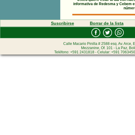
informativa de Redesma y Cebem 
número
Suscribirse
Borrar de la lista
Calle Macario Pinilla # 2588 esq. Av. Arce, E
Mezzanine, Of. 101 - La Paz, Bol
Teléfono: +591 2431818 - Celular: +591 7063450