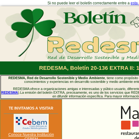
Si no puede leer el boletín correctamente entre a
esta
REDESMA, Boletín 20-136 EXTRA II: 1
REDESMA, Red de Desarrollo Sostenible y Medio Ambiente
, tiene como propósito 
conocimientos y experiencias en desarrollo sostenible y medio ambiente entr
REDESMA ofrece a organizaciones amigas e interesadas y púbico usuario, diferentes
REDESMA
).La emisión del boletín EXTRA, precisamente, es uno de los servicios que RED
en difundir información específica. Para mayor informaci
TE INVITAMOS A VISITAR
Conoce Nuestra Institución