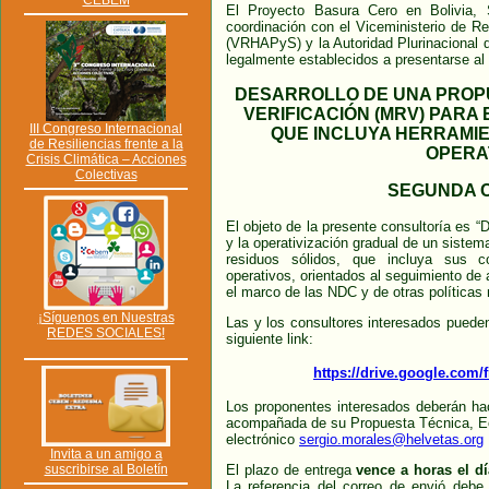
CEBEM
El Proyecto Basura Cero en Bolivia,
coordinación con el Viceministerio de 
(VRHAPyS) y la Autoridad Plurinacional d
legalmente establecidos a presentarse al 
DESARROLLO DE UNA PROPU
VERIFICACIÓN (MRV) PARA
III Congreso Internacional
QUE INCLUYA HERRAMI
de Resiliencias frente a la
OPERA
Crisis Climática – Acciones
Colectivas
SEGUNDA 
El objeto de la presente consultoría es “
y la operativización gradual de un siste
residuos sólidos, que incluya sus co
operativos, orientados al seguimiento de
el marco de las NDC y de otras políticas 
¡Síguenos en Nuestras
Las y los consultores interesados puede
REDES SOCIALES!
siguiente link:
https://drive.google.com/f
Los proponentes interesados deberán hac
acompañada de su Propuesta Técnica, Eco
electrónico
sergio.morales@helvetas.org
Invita a un amigo a
suscribirse al Boletín
El plazo de entrega
vence a horas el d
La referencia del correo de envió debe 