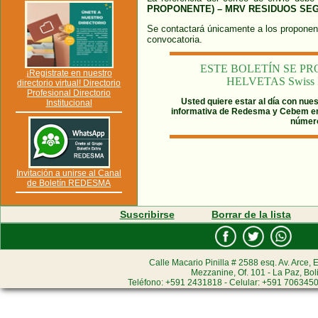
PROPONENTE) – MRV RESIDUOS SE
Se contactará únicamente a los proponent
convocatori
ESTE BOLETÍN SE P
¡Registrate en nuestro
HELVETAS Swiss Int
directorio virtual! Directorio
Profesional Directorio
Usted quiere estar al día con nues
Institucional
informativa de Redesma y Cebem 
número
Invitación a unirse al Canal
de Boletín REDESMA
Suscribirse
Borrar de la lista
Calle Macario Pinilla # 2588 esq. Av. Arce, E
Mezzanine, Of. 101 - La Paz, Bol
Teléfono: +591 2431818 - Celular: +591 7063450