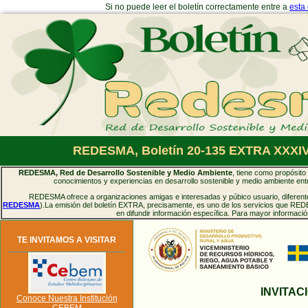
Si no puede leer el boletín correctamente entre a
esta
REDESMA, Boletín 20-135 EXTRA XXXIV:
REDESMA, Red de Desarrollo Sostenible y Medio Ambiente
, tiene como propósito 
conocimientos y experiencias en desarrollo sostenible y medio ambiente entr
REDESMA ofrece a organizaciones amigas e interesadas y púbico usuario, diferentes
REDESMA
).La emisión del boletín EXTRA, precisamente, es uno de los servicios que RED
en difundir información específica. Para mayor informaci
TE INVITAMOS A VISITAR
INVITAC
Conoce Nuestra Institución