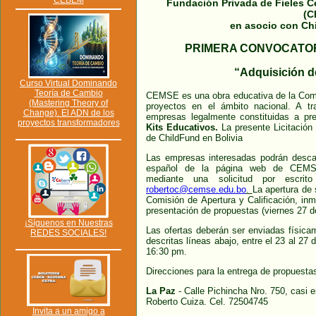
CEBEM
Fundación Privada de Fieles C
(C
en asocio con Ch
PRIMERA CONVOCATORI
“Adquisición d
Curso Virtual Dominando
Teoría de Cambio
CEMSE es una obra educativa de la Com
(Mastering Theory of
proyectos en el ámbito nacional. A tr
Change). El ADN de los
empresas legalmente constituidas a pr
proyectos transformadores
Kits Educativos.
La presente Licitación
de ChildFund en Bolivia
Las empresas interesadas podrán descar
español de la página web de C
mediante una solicitud por escrit
robertoc@cemse.edu.bo
.
La apertura de 
Comisión de Apertura y Calificación, in
presentación de propuestas (viernes 27 d
¡Síguenos en Nuestras
Las ofertas deberán ser enviadas física
REDES SOCIALES!
descritas líneas abajo, entre el 23 al 27
16:30 pm.
Direcciones para la entrega de propuesta
La Paz
- Calle Pichincha Nro. 750, casi 
Roberto Cuiza. Cel. 72504745
Invita a un amigo a