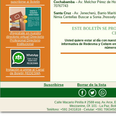
suscribirse al Boletín
Cochabamba
– Av. Melchor Pérez de Ho
70767743
Santa Cruz
- Av. Jenecherú, Barrio Marít
Nimia Centellas Buscar a Sonia Jhossel
ESTE BOLETÍN SE P
C
¡Registrate en nuestro
directorio virtual! Directorio
Profesional Directorio
Usted quiere estar al día con nuest
Institucional
informativa de Redesma y Cebem e
número 
Invitación a unirse al Canal
de Boletín REDESMA
Suscribirse
Borrar de la lista
Calle Macario Pinilla # 2588 esq. Av. Arce, E
Mezzanine, Of. 101 - La Paz, Bol
Teléfono: +591 2431818 - Celular: +591 7063450