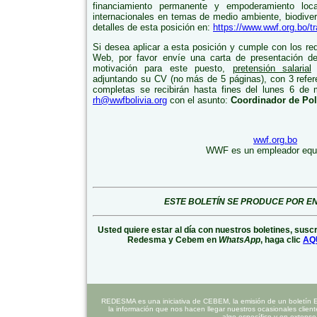
financiamiento permanente y empoderamiento loc
internacionales en temas de medio ambiente, biodiver
detalles de esta posición en:
https://www.wwf.org.bo/tr
Si desea aplicar a esta posición y cumple con los requ
Web, por favor envíe una carta de presentación de
motivación para este puesto,
pretensión salarial
(
adjuntando su CV (no más de 5 páginas), con 3 refere
completas se recibirán hasta fines del lunes 6 de 
rh@wwfbolivia.org
con el asunto:
Coordinador de Pol
wwf.org.bo
WWF es un empleador equi
ESTE BOLETÍN SE PRODUCE POR 
Usted quiere estar al día con nuestros boletines, susc
Redesma y Cebem en
WhatsApp
, haga clic
AQ
REDESMA es una iniciativa de CEBEM, la emisión de un boletín 
la información que nos hacen llegar nuestros ocasionales clien
algo específico y en extenso