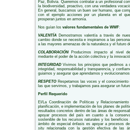
Paz, Bolivia. Queremos contratar a un profesional co
la biodiversidad, proactivo, con una verdadera vocació
En general, buscamos un buen ser humano, que compre
con el ejemplo acciones por un planeta en el qu
prosperan juntos en armonía.
Nos guían los 
valores fundamentales de WWF
:        
VALENTÍA
Demostramos valentía a través de nuest
cambio donde se necesita e inspiramos a las personas
a las mayores amenazas de la naturaleza y el futuro de
COLABORACIÓN
Producimos impacto al nivel de
mediante el poder de la acción colectiva y la innovació
INTEGRIDAD
Vivimos los principios que pedimos a
integridad, responsabilidad y transparencia, y confiam
guiarnos y asegurar que aprendamos y evolucionamos
RESPETO
Respetamos las voces y el conocimiento 
las que servimos, y trabajamos para asegurar un futuro
Perfil Requerido
El/La Coordinación de Políticas y Relacionamiento
planificación, e implementación de los planes de polít
resultados concretos dentro de las áreas de responsab
apoyar procesos del país en cuanto a la conservac
sostenible de los recursos naturales y los beneficio
ámbito de especial énfasis es apoyar a procesos de
situ
relacionada con la gestión efectiva de las á