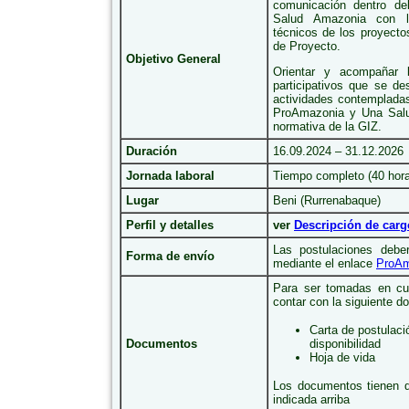
comunicación dentro d
Salud Amazonia con l
técnicos de los proyecto
de Proyecto.
Objetivo General
Orientar y acompañar l
participativos que se de
actividades contempladas
ProAmazonia y Una Salu
normativa de la GIZ.
Duración
16.09.2024 – 31.12.2026
Jornada laboral
Tiempo completo (40 hor
Lugar
Beni (Rurrenabaque)
Perfil y detalles
ver
Descripción de carg
Las postulaciones debe
Forma de envío
mediante el enlace
ProAm
Para ser tomadas en cue
contar con la siguiente 
Carta de postulaci
Documentos
disponibilidad
Hoja de vida
Los documentos tienen q
indicada arriba