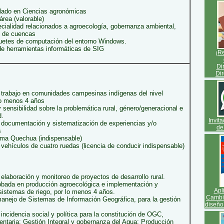
tulado en Ciencias agronómicas
área (valorable)
cialidad relacionados a agroecología, gobernanza ambiental,
l de cuencas
uetes de computación del entorno Windows.
e herramientas informáticas de SIG
¡Re
Di
Dir
 trabajo en comunidades campesinas indígenas del nivel
lo menos 4 años
sensibilidad sobre la problemática rural, género/generacional e
d.
Invit
 documentación y sistematización de experiencias y/o
de
s
oma Quechua (indispensable)
vehículos de cuatro ruedas (licencia de conducir indispensable)
elaboración y monitoreo de proyectos de desarrollo rural.
obada en producción agroecológica e implementación y
Apl
sistemas de riego, por lo menos 4 años.
Cambio
manejo de Sistemas de Información Geográfica, para la gestión
diseño
incidencia social y política para la constitución de OGC,
entaria; Gestión Integral y gobernanza del Agua; Producción