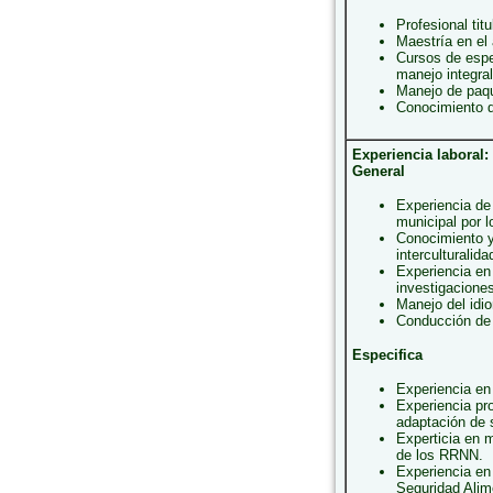
Profesional ti
Maestría en el 
Cursos de espe
manejo integra
Manejo de paq
Conocimiento d
Experiencia laboral:
General
Experiencia de
municipal por 
Conocimiento y 
interculturalida
Experiencia en
investigacione
Manejo del idi
Conducción de 
Especifica
Experiencia en 
Experiencia pr
adaptación de 
Experticia en 
de los RRNN.
Experiencia en 
Seguridad Alim