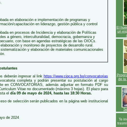
s.
obada en elaboración e implementación de programas y
mación/capacitación en liderazgo, gestión pública y control
El hue
un es
obada en procesos de Incidencia y elaboración de Políticas
bles a género, interculturalidad, democracia, gobernanza y
opecuario, con base en agendas estratégicas de las OIOCs.
elaboración y monitoreo de proyectos de desarrollo rural.
 sistematización y elaboración de materiales comunicacionales
ión.
ostulantes
Posgra
os deberán ingresar al link
https://www.cipca.org.bo/convocatorias
de la
vocatoria completa y podrán presentar su postulación al cargo
gente en CONVOCATORIAS, además adjuntar en formato PDF su
Curriculum Vitae no documentado (máximo 3 hojas). El plazo para
asta el
día 09 de mayo de 2024, hasta las 18:30 Horas.
ceso de selección serán publicados en la página web institucional
Se
yo de 2024
Te in
trasmi