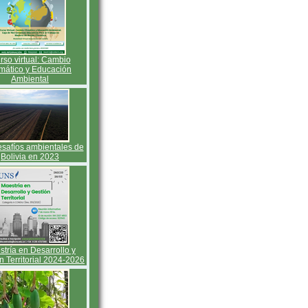
rso virtual: Cambio
imático y Educación
Ambiental
esafíos ambientales de
Bolivia en 2023
tría en Desarrollo y
n Territorial 2024-2026