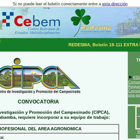
Si no puede leer el boletín correctamente entre a
esta dirección
:
REDESMA, Boletín 18-111 EXTRA I
T
►
ED
Con
Req
Consul
una gu
CONVOCATORIA
nvestigación y Promoción del Campesinado (CIPCA),
bamba, requiere incorporar a su equipo de trabajo:
ROFESIONAL DEL AREA AGRONOMICA
I
su
a: