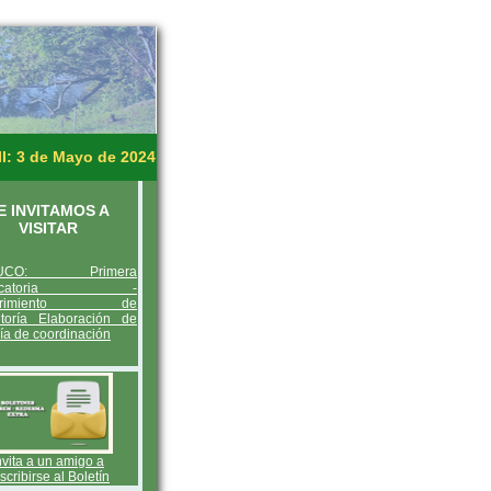
I: 3 de Mayo de 2024
E INVITAMOS A
VISITAR
UCO: Primera
vocatoria -
uerimiento de
toría Elaboración de
ía de coordinación
nvita a un amigo a
scribirse al Boletín