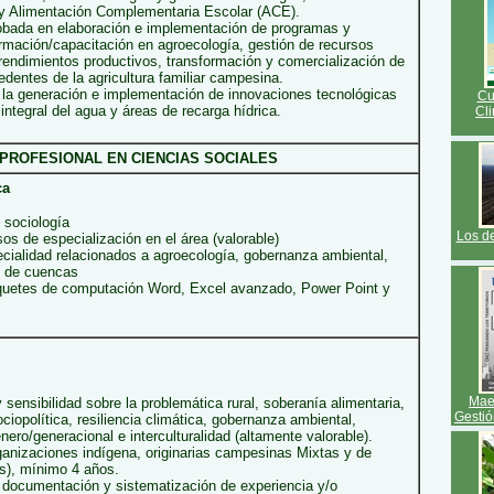
y Alimentación Complementaria Escolar (ACE).
obada en elaboración e implementación de programas y
rmación/capacitación en agroecología, gestión de recursos
rendimientos productivos, transformación y comercialización de
dentes de la agricultura familiar campesina.
 la generación e implementación de innovaciones tecnológicas
Cu
 integral del agua y áreas de recarga hídrica.
Cl
PROFESIONAL EN CIENCIAS SOCIALES
ca
 sociología
Los d
os de especialización en el área (valorable)
cialidad relacionados a agroecología, gobernanza ambiental,
l de cuencas
quetes de computación Word, Excel avanzado, Power Point y
Maes
sensibilidad sobre la problemática rural, soberanía alimentaria,
Gestió
ociopolítica, resiliencia climática, gobernanza ambiental,
ero/generacional e interculturalidad (altamente valorable).
ganizaciones indígena, originarias campesinas Mixtas y de
s), mínimo 4 años.
 documentación y sistematización de experiencia y/o