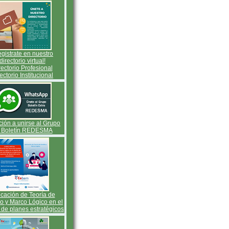
gistrate en nuestro
directorio virtual!
rectorio Profesional
ectorio Institucional
ación a unirse al Grupo
 Boletín REDESMA
icación de Teoría de
 y Marco Lógico en el
 de planes estratégicos