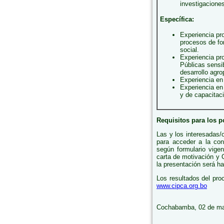
investigacione
Específica:
Experiencia pr
procesos de for
social.
Experiencia pr
Públicas sensi
desarrollo agr
Experiencia en 
Experiencia en
y de capacitac
Requisitos para los p
Las y los interesadas/
para acceder a la con
según formulario vi
carta de motivación y 
la presentación será h
Los resultados del pro
www.cipca.org.bo
Cochabamba, 02 de ma