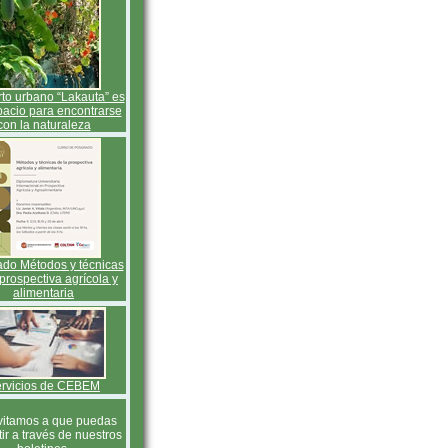
rto urbano “Lakauta” es
pacio para encontrarse
con la naturaleza
do Métodos y técnicas
 prospectiva agrícola y
alimentaria
rvicios de CEBEM
vitamos a que puedas
tir a través de nuestros