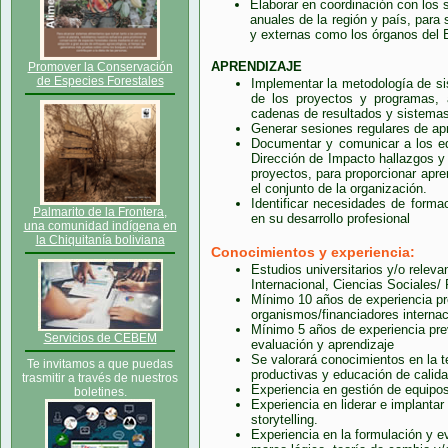
Elaborar en coordinación con los 
anuales de la región y país, para
y externas como los órganos del 
APRENDIZAJE
Promover la Conservación
de Especies Forestales
Implementar la metodología de sis
de los proyectos y programas, 
cadenas de resultados y sistemas
Generar sesiones regulares de apr
Documentar y comunicar a los equ
Dirección de Impacto hallazgos y
proyectos, para proporcionar apre
el conjunto de la organización.
Identificar necesidades de forma
Palmarito de la Frontera,
en su desarrollo profesional
una comunidad indígena en
la Chiquitanía boliviana
Conocimientos y experiencia:
Estudios universitarios y/o relev
Internacional, Ciencias Sociales/
Mínimo 10 años de experiencia p
organismos/financiadores interna
Mínimo 5 años de experiencia prev
Servicios de CEBEM
evaluación y aprendizaje
Se valorará conocimientos en la 
Te invitamos a que puedas
productivas y educación de calida
trasmitir a través de nuestros
Experiencia en gestión de equipos 
boletines.
Experiencia en liderar e implant
storytelling.
Experiencia en la formulación y 