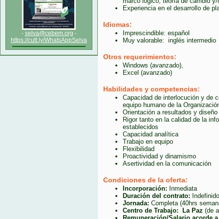
marco lógico, teoría de cambio 
Experiencia en el desarrollo de pl
Idiomas:
Imprescindible: español
-
selva@cebem.org
-
https://cutt.ly/WhatsAppSelva
Muy valorable: inglés intermedio
Otros requerimientos:
Windows (avanzado),
Excel (avanzado)
Habilidades y competencias:
Capacidad de interlocución y de c
equipo humano de la Organización
Orientación a resultados y diseño
Rigor tanto en la calidad de la i
establecidos
Capacidad analítica
Trabajo en equipo
Flexibilidad
Proactividad y dinamismo
Asertividad en la comunicación
Condiciones de la oferta:
Incorporación:
Inmediata
Duración del contrato:
Indefinid
Jornada:
Completa (40hrs seman
Centro de Trabajo: La Paz
(de a
Remuneración/Salario acorde a l