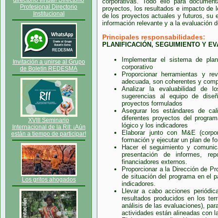
directorio virtual! Directorio
corporativas. Todo ello para documen
Profesional Directorio
proyectos, los resultados e impacto de l
Institucional
de los proyectos actuales y futuros, su e
información relevante y a la evaluación de
Principales responsabilidades:
PLANIFICACIÓN, SEGUIMIENTO Y E
Implementar el sistema de plani
Invitación a unirse al Grupo
corporativo
de Boletín REDESMA
Proporcionar herramientas y re
adecuada, son coherentes y compa
Analizar la evaluabilidad de 
sugerencias al equipo de diseñ
proyectos formulados
Asegurar los estándares de ca
diferentes proyectos del program
XVIII Seminario
lógico y los indicadores
Internacional de la RII: ¡Aún
Elaborar junto con M&E (corpor
están a tiempo de participar!
formación y ejecutar un plan de fo
Hacer el seguimiento y comunic
presentación de informes, rep
financiadores externos.
Proporcionar a la Dirección de Pr
de situación del programa en el p
Los gritos ahogados
indicadores.
Llevar a cabo acciones periódic
resultados producidos en los terr
análisis de las evaluaciones), par
actividades están alineadas con la