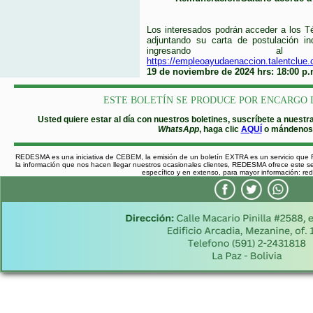
Los interesados podrán acceder a los Té
adjuntando su carta de postulación in
ingresando al
https://empleoayudaenaccion.talentclu
19 de noviembre de 2024 hrs: 18:00 p.
ESTE BOLETÍN SE PRODUCE POR ENCARGO 
Usted quiere estar al día con nuestros boletines, suscríbete a nues
WhatsApp
, haga clic
AQUÍ
o mándenos 
REDESMA es una iniciativa de CEBEM, la emisión de un boletín EXTRA es un servicio que
la información que nos hacen llegar nuestros ocasionales clientes, REDESMA ofrece este ser
específico y en extenso, para mayor información: 