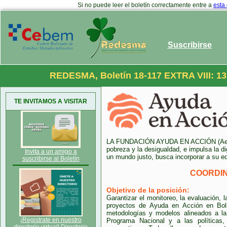
Si no puede leer el boletín correctamente entre a
esta
Suscribirse
REDESMA, Boletín 18-117 EXTRA VIII: 1
TE INVITAMOS A VISITAR
LA FUNDACIÓN AYUDA EN ACCIÓN (AeA),
pobreza y la desigualdad, e impulsa la di
Invita a un amigo a
un mundo justo, busca incorporar a su eq
suscribirse al Boletín
COORDI
Objetivo de la posición:
Garantizar el monitoreo, la evaluación, 
proyectos de Ayuda en Acción en Boli
metodologías y modelos alineados a la e
¡Registrate en nuestro
Programa Nacional y a las políticas,