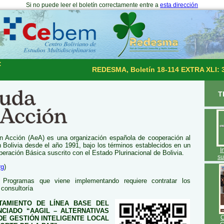
Si no puede leer el boletín correctamente entre a
esta dirección
:
REDESMA, Boletín 18-114 EXTRA XLI: 
T
 Acción (AeA) es una organización española de cooperación al
n Bolivia desde el año 1991, bajo los términos establecidos en un
I
ración Básica suscrito con el Estado Plurinacional de Bolivia.
su
rg
)
Programas que viene implementando requiere contratar los
 consultoría
NTAMIENTO DE LÍNEA BASE DEL
CIADO “AAGIL – ALTERNATIVAS
E GESTIÓN INTELIGENTE LOCAL