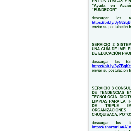
EN LOS YUNGAS Y N
“Ayuda en Acció
“FUNDECOR”
descargar los t
https://bit.ly/3yN82qB
enviar su postulación
h
SERVICIO 2
SISTE
UNA GUÍA DE IMPL
DE EDUCACIÓN PRO
descargar los t
https://bit.ly/3yZBqKc
enviar su postulación
h
SERVICIO 3 CONSUL
DE TENDENCIAS E
TECNOLOGÍA DIGIT
LIMPIAS PARA LA T
DE TRIPLE I
ORGANIZACION
CHUQUISACA, POTOSÍ
descargar los t
https://shorturl.at/A1