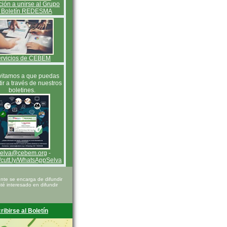
ación a unirse al Grupo
 Boletín REDESMA
rvicios de CEBEM
vitamos a que puedas
tir a través de nuestros
boletines.
selva@cebem.org
-
//cutt.ly/WhatsAppSelva
te se encarga de difundir
é interesado en difundir
ribirse al Boletín