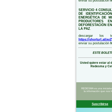
enviar su postulación
h
SERVICIO 4 CONSU
DE IDENTIFICACI
ENERGÉTICA DE M
PRODUCTORES E
DEFORESTACIÓN EN 
LA PAZ
.
descargar los t
https://shorturl.at/ay
enviar su postulación
h
ESTE BOLET
Usted quiere estar al 
Redesma y Ce
REDESMA es una iniciativ
la información que nos 
Suscribirse