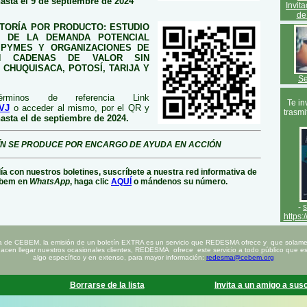
asta el 9 de septiembre de 2024
Invit
de
LTORÍA POR PRODUCTO: ESTUDIO
ÓN DE LA DEMANDA POTENCIAL
IPYMES Y ORGANIZACIONES DE
N CADENAS DE VALOR SIN
CHUQUISACA, POTOSÍ, TARIJA Y
Se
érminos de referencia Link
Te in
2VJ
o acceder al mismo, por el QR y
trasmi
asta el de septiembre de 2024.
ÍN SE PRODUCE POR ENCARGO DE AYUDA EN ACCIÓN
día con nuestros boletines, suscríbete a nuestra red informativa de
bem en
WhatsApp
, haga clic
AQUÍ
o mándenos su número.
-
https:
a de CEBEM, la emisión de un boletín EXTRA es un servicio que REDESMA ofrece y que solamen
hacen llegar nuestros ocasionales clientes, REDESMA ofrece este servicio a todo público que est
algo específico y en extenso, para mayor información:
redesma@cebem.org
Borrarse de la lista
Invita a un amigo a susc