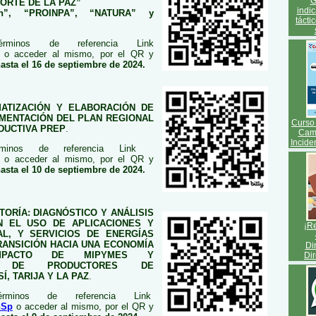
G
ORTE DE LA PAZ”
indic
n”, “PROINPA”, “NATURA” y
tácti
érminos de referencia Link
o acceder al mismo, por el QR y
asta el 16 de septiembre de 2024.
MATIZACIÓN Y ELABORACIÓN DE
EMENTACIÓN DEL PLAN REGIONAL
Curso 
DUCTIVA PREP
.
Camb
Incide
érminos de referencia Link
o acceder al mismo, por el QR y
asta el 10 de septiembre de 2024.
TORÍA: DIAGNÓSTICO Y ANÁLISIS
N EL USO DE APLICACIONES Y
¡Re
AL, Y SERVICIOS DE ENERGÍAS
RANSICIÓN HACIA UNA ECONOMÍA
Di
MPACTO DE MIPYMES Y
Dir
ES DE PRODUCTORES DE
, TARIJA Y LA PAZ
.
érminos de referencia Link
nSp
o acceder al mismo, por el QR y