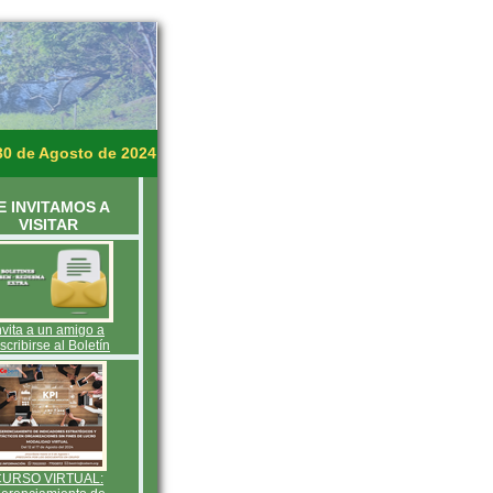
30 de Agosto de 2024
E INVITAMOS A
VISITAR
nvita a un amigo a
scribirse al Boletín
CURSO VIRTUAL: