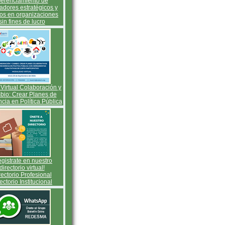
erenciamiento de
adores estratégicos y
cos en organizaciones
sin fines de lucro
Virtual Colaboración y
io: Crear Planes de
ncia en Política Pública
gistrate en nuestro
directorio virtual!
rectorio Profesional
ectorio Institucional