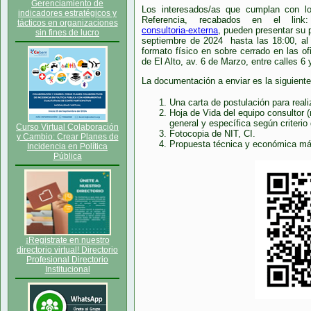
Gerenciamiento de
Los interesados/as que cumplan con lo
indicadores estratégicos y
Referencia, recabados en el lin
tácticos en organizaciones
consultoria-externa
, pueden presentar su 
sin fines de lucro
septiembre de 2024 hasta las 18:00, al 
formato físico en sobre cerrado en las o
de El Alto, av. 6 de Marzo, entre calles 6
La documentación a enviar es la siguiente
Una carta de postulación para realiz
Hoja de Vida del equipo consultor
general y específica según criterio
Curso Virtual Colaboración
Fotocopia de NIT, CI.
y Cambio: Crear Planes de
Propuesta técnica y económica má
Incidencia en Política
Pública
¡Registrate en nuestro
directorio virtual! Directorio
Profesional Directorio
Institucional