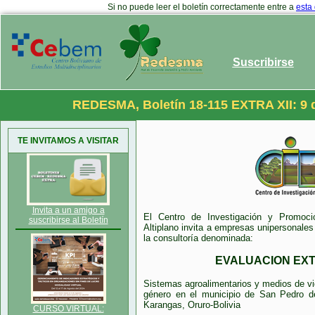
Si no puede leer el boletín correctamente entre a
esta
Suscribirse
REDESMA, Boletín 18-115 EXTRA XII: 9 
TE INVITAMOS A VISITAR
Invita a un amigo a
El Centro de Investigación y Promo
suscribirse al Boletín
Altiplano invita a empresas unipersonales 
la consultoría denominada:
EVALUACION EX
Sistemas agroalimentarios y medios de vi
género en el municipio de San Pedro de
Karangas, Oruro-Bolivia
CURSO VIRTUAL: