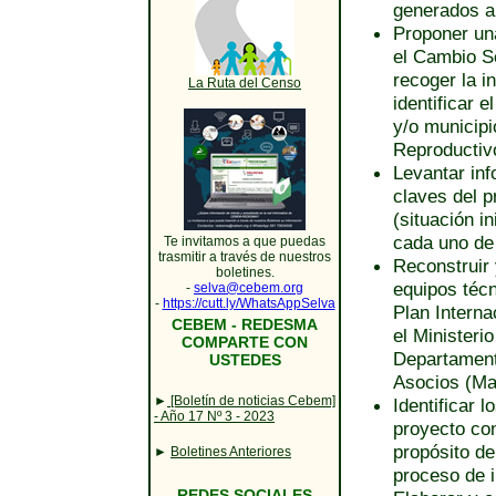
generados a 
Proponer un
el Cambio S
recoger la in
La Ruta del Censo
identificar 
y/o municip
Reproductiv
Levantar in
claves del 
(situación i
cada uno de 
Te invitamos a que puedas
trasmitir a través de nuestros
Reconstruir 
boletines.
equipos téc
-
selva@cebem.org
-
https://cutt.ly/WhatsAppSelva
Plan Interna
CEBEM - REDESMA
el Ministeri
COMPARTE CON
Departament
USTEDES
Asocios (Mar
►
[Boletín de noticias Cebem]
Identificar 
- Año 17 Nº 3 - 2023
proyecto con
propósito de
►
Boletines Anteriores
proceso de 
REDES SOCIALES