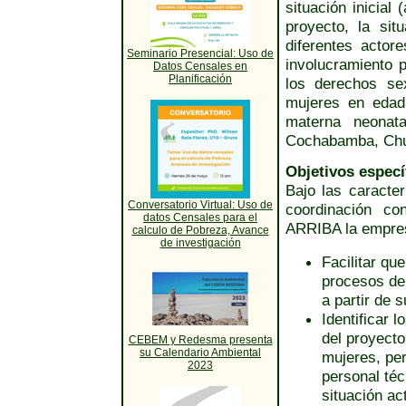
situación inicial
proyecto, la sit
diferentes actor
Seminario Presencial: Uso de
involucramiento p
Datos Censales en
Planificación
los derechos se
mujeres en edad 
materna neonat
Cochabamba, Chuq
Objetivos especí
Bajo las caracter
Conversatorio Virtual: Uso de
coordinación co
datos Censales para el
ARRIBA la empres
calculo de Pobreza, Avance
de investigación
Facilitar qu
procesos de
a partir de 
Identificar 
del proyecto
CEBEM y Redesma presenta
su Calendario Ambiental
mujeres, per
2023
personal téc
situación ac