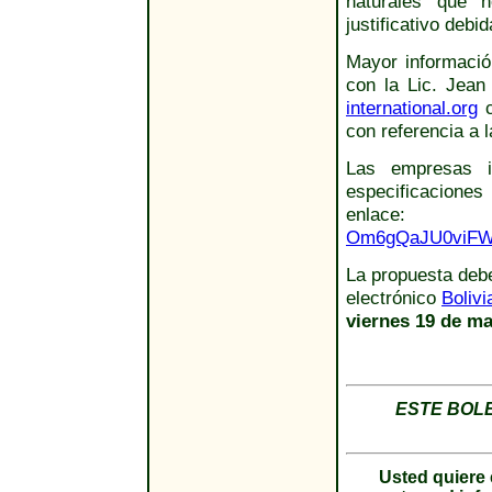
naturales que 
justificativo deb
Mayor informació
con la Lic. Jean
international.org
c
con referencia a 
Las empresas in
especificacione
enla
Om6gQaJU0viFWv
La propuesta debe
electrónico
Boliv
viernes 19 de ma
ESTE BOL
Usted quiere 