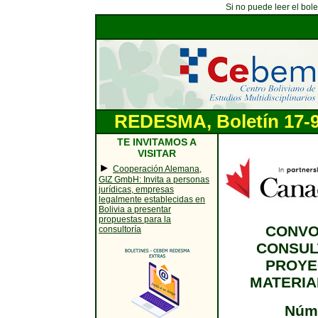
Si no puede leer el bol
REDESMA, Boletín 17-9
TE INVITAMOS A
VISITAR
►
Cooperación Alemana,
GIZ GmbH: Invita a personas
jurídicas, empresas
legalmente establecidas en
Bolivia a presentar
propuestas para la
CONVO
consultoría
CONSUL
PROYE
MATERIA
Núme