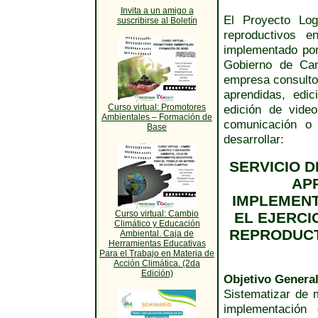
Invita a un amigo a
El Proyecto Log
suscribirse al Boletín
reproductivos e
implementado por 
Gobierno de Can
empresa consultor
aprendidas, edi
Curso virtual: Promotores
edición de vide
Ambientales – Formación de
comunicación o 
Base
desarrollar:
SERVICIO D
AP
IMPLEMENT
Curso virtual: Cambio
EL EJERCI
Climático y Educación
REPRODUCT
Ambiental. Caja de
Herramientas Educativas
Para el Trabajo en Materia de
Acción Climática. (2da
Edición)
Objetivo General
Sistematizar de 
implementación