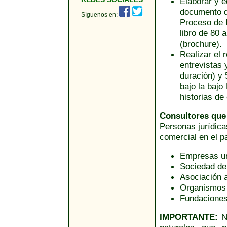
Elaborar y e
documento d
Síguenos en:
Proceso de 
libro de 80
(brochure).
Realizar el 
entrevistas 
duración) y 
bajo la bajo
historias de
Consultores que 
Personas jurídica
comercial en el p
Empresas un
Sociedad de 
Asociación a
Organismos
Fundacione
IMPORTANTE:
No