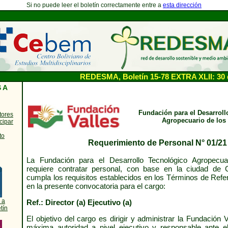
Si no puede leer el boletín correctamente entre a
esta dirección
REDESMA, Boletín 15-78 EXTRA XLII: 30 
 A
Fundación para el Desarroll
tores
Agropecuario de los 
cipar
to
Requerimiento de Personal N° 01/21
La Fundación para el Desarrollo Tecnológico Agropecua
requiere contratar personal, con base en la ciudad de
cumpla los requisitos establecidos en los Términos de Refer
en la presente convocatoria para el cargo:
 a
Ref.: Director (a) Ejecutivo (a)
tín
El objetivo del cargo es dirigir y administrar la Fundación 
máxima autoridad a nivel ejecutivo y responsable ante el