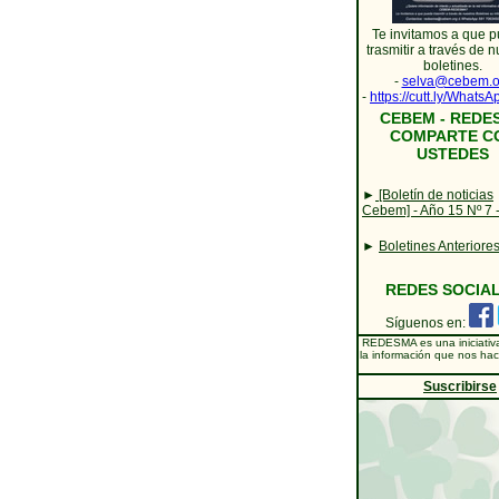
Te invitamos a que 
trasmitir a través de 
boletines.
-
selva@cebem.o
-
https://cutt.ly/Whats
CEBEM - REDE
COMPARTE C
USTEDES
►
[Boletín de noticias
Cebem] - Año 15 Nº 7 
►
Boletines Anteriore
REDES SOCIA
Síguenos en:
REDESMA es una iniciativ
la información que nos hac
Suscribirse