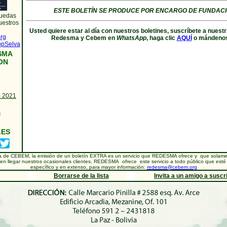
ESTE BOLETÍN SE PRODUCE POR ENCARGO DE FUNDACI
puedas
nuestros
Usted quiere estar al día con nuestros boletines, suscríbete a nuestr
rg
Redesma y Cebem en
WhatsApp
, haga clic
AQUÍ
o mándenos
AppSelva
SMA
ON
- 2021
s
LES
a de CEBEM, la emisión de un boletín EXTRA es un servicio que REDESMA ofrece y que solamen
en llegar nuestros ocasionales clientes, REDESMA ofrece este servicio a todo público que esté 
específico y en extenso, para mayor información:
redesma@cebem.org
Borrarse de la lista
Invita a un amigo a suscri