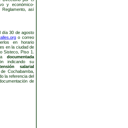
tivo y económico-
y Reglamento, así
l día 30 de agosto
lles.org
o correo
rlos en horario
les en la ciudad de
 Sisteco, Piso 1.
ida
documentada
ón indicando su
tensión salarial
s de Cochabamba,
o la referencia del
 documentación de