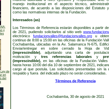
manejo institucional en el aspecto técnico, administra
financiero, de acuerdo a las disposiciones del Estatuto 
como las normativas internas de la Fundación.
Interesados (as)
ENA:
Los Términos de Referencia estarán disponibles a partir de
so y
de 2021, pudiendo solicitarlos al sitio web
www.fundacionva
les
electrónico
fundacionvalles@fundacionvalles.org
u obtene
continuo de 8:00 a 15:00 en las oficinas de la Fundación Val
Cochabamba, ubicadas en la Av. Salamanca N-675, Edificio
Enviar/entregar en sobre cerrado la Hoja de V
(imprescindible)
, adjuntando una carta de postulaci
motivación y
tres referencias laborales
y
pre
(imprescindible),
en las oficinas de la Fundación Valle
hasta horas 10:00 del día 10 de septiembre de 2021, indicand
cargo al que postula. Las solicitudes presentadas sin la
 Ley de
respaldo y fuera del indicado plazo no serán consideradas.
ar en
s del
Términos de Referencia
o
Cochabamba, 30 de agosto de 2021