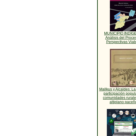
MUNICIPIO INDÍG
Análisis del Proce
Perspectivas Viab
Mallkus y Alcaldes: La
participación popul
comunidades rurale
altiplano paceñ