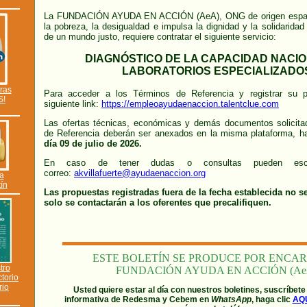
La FUNDACIÓN AYUDA EN ACCIÓN (AeA), ONG de origen españo
la pobreza, la desigualdad e impulsa la dignidad y la solidaridad
de un mundo justo, requiere contratar el siguiente servicio:
DIAGNÓSTICO DE LA CAPACIDAD NACI
LABORATORIOS ESPECIALIZADO
ras
Para acceder a los Términos de Referencia y registrar su p
S!
siguiente link:
https://empleoayudaenaccion.talentclue.com
Las ofertas técnicas, económicas y demás documentos solicita
de Referencia deberán ser anexados en la misma plataforma, h
día 09 de julio de 2026.
En caso de tener dudas o consultas pueden escrib
correo:
akvillafuerte@ayudaenaccion.org
 a
tín
Las propuestas registradas fuera de la fecha establecida no 
solo se contactarán a los oferentes que precalifiquen.
ESTE BOLETÍN SE PRODUCE POR ENCA
tro
FUNDACIÓN AYUDA EN ACCIÓN (Ae
ctorio
rio
Usted quiere estar al día con nuestros boletines, suscríbete
informativa de Redesma y Cebem en
WhatsApp
, haga clic
AQ