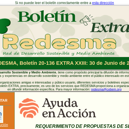
Si no puede leer el boletín correctamente entre a
esta dirección
ESMA, Boletín 20-136 EXTRA XXIII: 30 de Junio de 
rrollo Sostenible y Medio Ambiente
, tiene como propósito principal la difusión de inform
 y experiencias en desarrollo sostenible y medio ambiente entre el público interesado en es
anizaciones amigas e interesadas y púbico usuario, diferentes servicios y boletines especi
 boletín EXTRA, precisamente, es uno de los servicios que REDESMA proporciona a organizac
en difundir información específica. Para mayor información:
redesma@cebem.org
ITAR
ución
REQUERIMIENTO DE PROPUESTAS DE S