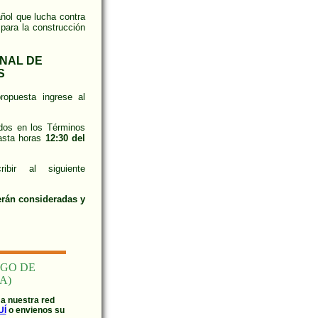
l que lucha contra
 para la construcción
ONAL DE
S
ropuesta ingrese al
dos en los Términos
asta horas
12:30 del
ir al siguiente
serán consideradas y
RGO DE
A)
 a nuestra red
UÍ
o envienos su