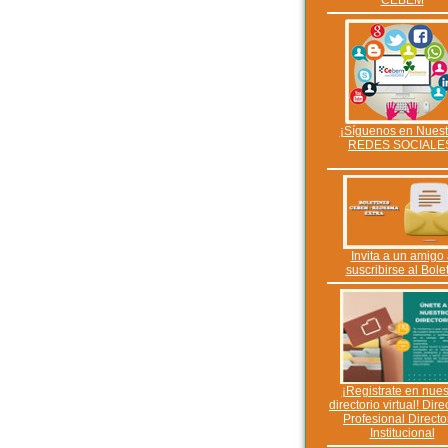
CEBEM
¡Síguenos en Nuest
REDES SOCIALE
Invita a un amigo
suscribirse al Bole
¡Registrate en nues
directorio virtual! Dire
Profesional Directo
Institucional