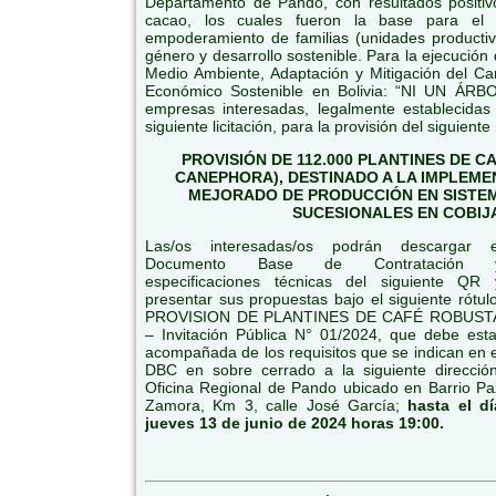
Departamento de Pando, con resultados positiv
cacao, los cuales fueron la base para e
empoderamiento de familias (unidades productiv
género y desarrollo sostenible. Para la ejecución
Medio Ambiente, Adaptación y Mitigación del Ca
Económico Sostenible en Bolivia: “NI UN ÁRBO
empresas interesadas, legalmente establecidas 
siguiente licitación, para la provisión del siguien
PROVISIÓN DE 112.000 PLANTINES DE C
CANEPHORA), DESTINADO A LA IMPLEM
MEJORADO DE PRODUCCIÓN EN SISTE
SUCESIONALES EN COBIJ
Las/os interesadas/os podrán descargar e
Documento Base de Contratación 
especificaciones técnicas del siguiente QR 
presentar sus propuestas bajo el siguiente rótulo
PROVISION DE PLANTINES DE CAFÉ ROBUST
– Invitación Pública N° 01/2024, que debe esta
acompañada de los requisitos que se indican en e
DBC en sobre cerrado a la siguiente dirección
Oficina Regional de Pando ubicado en Barrio Pa
Zamora, Km 3, calle José García;
hasta el dí
jueves 13 de junio de 2024 horas 19:00.