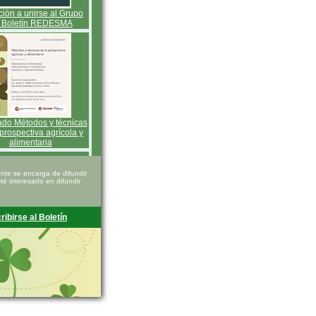
ación a unirse al Grupo
 Boletín REDESMA
do Métodos y técnicas
 prospectiva agrícola y
alimentaria
te se encarga de difundir
é interesado en difundir
ribirse al Boletín