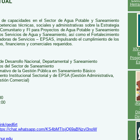
CURS
TUAL
Herra
llo de capacidades en el Sector de Agua Potable y Saneamiento
tencias técnicas, sociales y administrativas sobre la Estrategia
o Comunitario y FI para Proyectos de Agua Potable y Saneamiento
los Servicios de Agua y Saneamiento, así como el Fortalecimiento
tadoras de Servicios – EPSAS, impulsando el cumplimiento de los
s, financieros y comerciales requeridos.
XIV 
I
Posgr
de Desarrollo Nacional, Departamental y Saneamiento
Es
s del Sector de Saneamiento
ativo de la Gestión Pública en Saneamiento Básico
ento Institucional Sectorial y de EPSA (Gestión Administrativa,
stión Comercial)
00
:00
¡Re
Di
Dir
link/ged6rt
ttps://chat.whatsapp.com/KS4bMTIsjQ69aBNzvl3noW
nur.edu