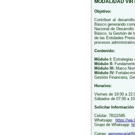
MODALIDAD VIR
Objetivo:
Contribuir al desarro
Básico generando compe
Nacional de Desarroll
Básico, la Gestión de 
de las Entidades Pres
procesos administrativo
Contenido:
Módulo I:
Estrategias 
Módulo II:
Fundamento
Módulo III:
Marco Norm
Módulo IV:
Fortalecimi
Gestión Financiera, Ge
Horarios:
Viernes de 19:00 a 22:
Sábados de 07:00 a 10
Solicitar Información
Celular: 78111585
Whatsapp:
https://wa.
Grupo de Whatsapp:
h
Correo:
aempresarial@