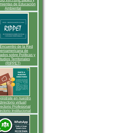
O VIRTUAL Bases y
mientas de Educación
Ambiental
Encuentro de la Red
beroamericana de
ados sobre Políticas y
tudios Territoriales
(RIPPET)
gistrate en nuestro
directorio virtual!
rectorio Profesional
ectorio Institucional