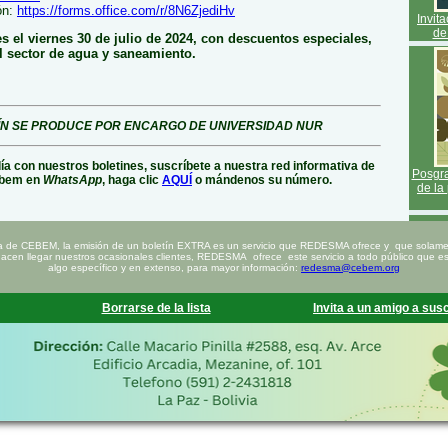
ón:
https://forms.office.com/r/8N6ZjediHv
Invit
de
es el viernes 30 de julio de 2024, con descuentos especiales,
l sector de agua y saneamiento.
ÍN SE PRODUCE POR ENCARGO DE UNIVERSIDAD NUR
día con nuestros boletines, suscríbete a nuestra red informativa de
Posgra
bem en
WhatsApp
, haga clic
AQUÍ
o mándenos su número.
de la
a de CEBEM, la emisión de un boletín EXTRA es un servicio que REDESMA ofrece y que solamen
hacen llegar nuestros ocasionales clientes, REDESMA ofrece este servicio a todo público que est
algo específico y en extenso, para mayor información:
redesma@cebem.org
Borrarse de la lista
Invita a un amigo a susc