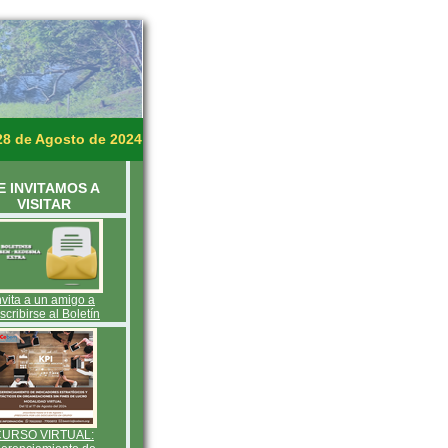
28 de Agosto de 2024
E INVITAMOS A
VISITAR
nvita a un amigo a
scribirse al Boletín
CURSO VIRTUAL: