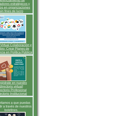
erenciamiento de
adores estratégicos y
cos en organizaciones
sin fines de lucro
Virtual Colaboración y
io: Crear Planes de
ncia en Política Pública
gistrate en nuestro
directorio virtual!
rectorio Profesional
ectorio Institucional
vitamos a que puedas
tir a través de nuestros
boletines.