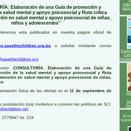
G
indic
A: Elaboración de una Guía de promoción y
tácti
a salud mental y apoyo psicosocial y Ruta crítica
ión en salud mental y apoyo psicosocial de niñas,
niños y adolescentes”
ferencia esta publicados en nuestra página oficial de
es.savethechildren.org.bo
o solicitar mediante correo
Curso 
Camb
@savethechildren.org
Incide
sunto:
CONSULTORÍA: Elaboración de una Guía de
nción de la salud mental y apoyo psicosocial y Ruta
 atención en salud mental y apoyo psicosocial de niñas,
es
sentación física de las ofertas es el
11 de septiembre de
¡Re
Di
 postulación lo(a) invitamos a conocer las políticas de SCI:
Dir
thechildren.net
Te in
- 2779947 Int. 219
trasmi