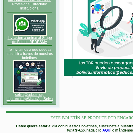
directorio virtual! Directorio
Profesional Directorio
Institucional
Invitación a unirse al Grupo
de Boletín REDESMA
Te invitamos a que puedas
trasmitir a través de nuestros
boletines.
-
selva@cebem.org
-
https://cutt.ly/WhatsAppSelva
ESTE BOLETÍN SE PRODUCE POR ENCAR
Usted quiere estar al día con nuestros boletines, suscríbete a nues
WhatsApp
, haga clic
AQUÍ
o mándenos 