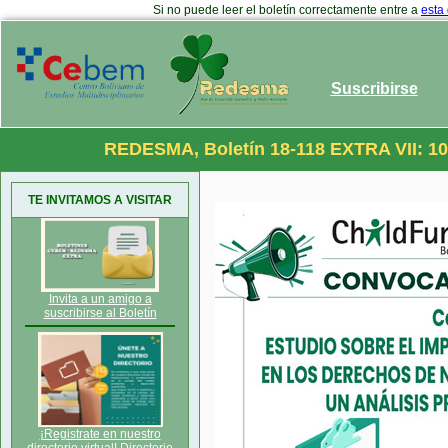
Si no puede leer el boletín correctamente entre a
esta
Suscribirse
REDESMA, Boletín 18-118 EXTRA VII: 10
TE INVITAMOS A VISITAR
Invita a un amigo a
suscribirse al Boletín
¡Registrate en nuestro