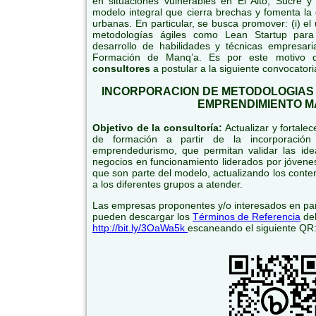
en situaciones vulnerables en El Alto, Sucre
modelo integral que cierra brechas y fomenta la
urbanas. En particular, se busca promover: (i) el
metodologías ágiles como Lean Startup para 
desarrollo de habilidades y técnicas empresar
Formación de Manq’a. Es por este motivo 
consultores
a postular a la siguiente convocatori
INCORPORACION DE METODOLOGIAS 
EMPRENDIMIENTO M
Objetivo de la consultoría:
Actualizar y fortale
de formación a partir de la incorporación
emprendedurismo, que permitan validar las idea
negocios en funcionamiento liderados por jóvenes
que son parte del modelo, actualizando los conte
a los diferentes grupos a atender.
Las empresas proponentes y/o interesados en part
pueden descargar los
Términos de Referencia
del
http://bit.ly/3OaWa5k
escaneando el siguiente QR