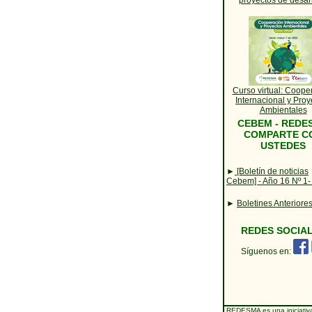
proyectos de desar
Curso virtual: Coope
Internacional y Proy
Ambientales
CEBEM - REDE
COMPARTE C
USTEDES
►
[Boletín de noticias
Cebem] - Año 16 Nº 1-
►
Boletines Anteriore
REDES SOCIA
Síguenos en:
REDESMA es una iniciativ