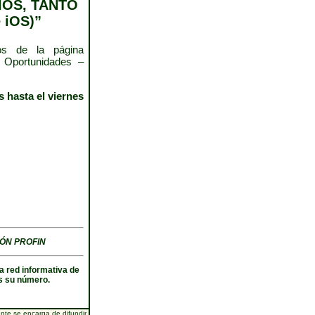
OS, TANTO
 iOS)”
os de la página
Oportunidades –
 hasta el viernes
ÓN PROFIN
a red informativa de
 su número.
te se encarga de difundir