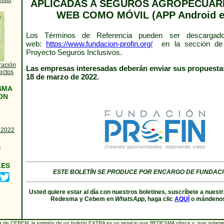
rollo
APLICADAS A SEGUROS AGROPECUARI
WEB COMO MÓVIL (APP Android e
Los Términos de Referencia pueden ser descargad
web:
https://www.fundacion-profin.org/
en la sección de 
Proyecto Seguros Inclusivos.
ración
Las empresas interesadas deberán enviar sus propuestas
ectos
18 de marzo de 2022.
SMA
ON
 2022
s
LES
ESTE BOLETÍN SE PRODUCE POR ENCARGO DE FUNDACI
Usted quiere estar al día con nuestros boletines, suscríbete a nuestr
Redesma y Cebem en
WhatsApp
, haga clic
AQUÍ
o mándenos
a de CEBEM, la emisión de un boletín EXTRA es un servicio que REDESMA ofrece y que solamen