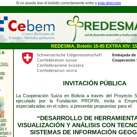
Si no puede leer el boletín correctamente entre a
esta dirección
REDESMA, Boletín 15-85 EXTRA XIV: 15
 A
ETAS:
nte
ar
INVITACIÓN PÚBLICA
La Cooperación Suiza en Bolivia a través del Proyecto S
ejecutado por la Fundación PROFIN, invita a Empre
especializadas en el rubro, a presentar propuestas para el:
“DESARROLLO DE HERRAMIENTA
ción
VISUALIZACIÓN Y ANÁLISIS CON TECN
 del
ón y
SISTEMAS DE INFORMACIÓN GEOG
ramas y